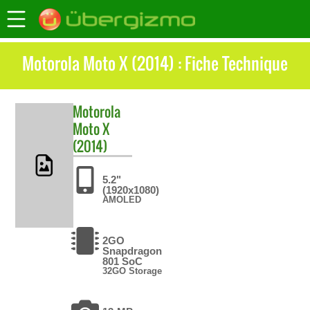
Motorola Moto X (2014) : Fiche Technique
Motorola
Moto X
(2014)
5.2"
(1920x1080)
AMOLED
2GO
Snapdragon
801 SoC
32GO Storage