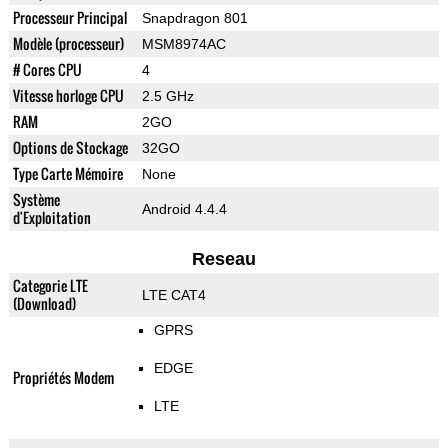
Processeur Principal
Snapdragon 801
Modèle (processeur)
MSM8974AC
# Cores CPU
4
Vitesse horloge CPU
2.5 GHz
RAM
2GO
Options de Stockage
32GO
Type Carte Mémoire
None
Système
Android 4.4.4
d'Exploitation
Reseau
Categorie LTE
LTE CAT4
(Download)
GPRS
EDGE
Propriétés Modem
LTE