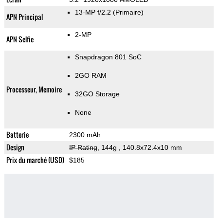
13-MP f/2.2
(Primaire)
APN Principal
2-MP
APN Selfie
Snapdragon 801 SoC
2GO RAM
Processeur, Memoire
32GO Storage
None
Batterie
2300 mAh
Design
IP Rating
, 144g
, 140.8x72.4x10 mm
Prix du marché (USD)
$185