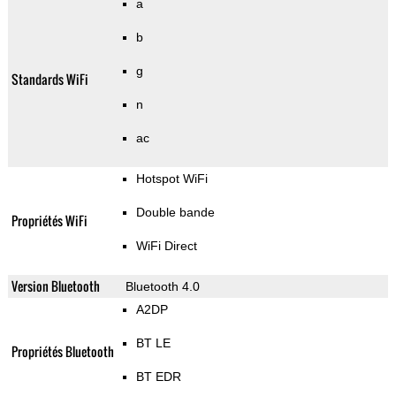
a
b
g
Standards WiFi
n
ac
Hotspot WiFi
Double bande
Propriétés WiFi
WiFi Direct
Version Bluetooth
Bluetooth 4.0
A2DP
BT LE
Propriétés Bluetooth
BT EDR