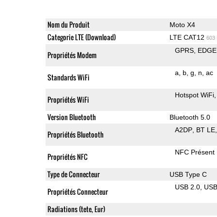
Nom du Produit
Moto X4
Categorie LTE (Download)
LTE CAT12
603
GPRS
EDGE
Propriétés Modem
a
b
g
n
ac
Standards WiFi
Hotspot WiFi
Propriétés WiFi
Version Bluetooth
Bluetooth 5.0
A2DP
BT LE
Propriétés Bluetooth
NFC Présent
Propriétés NFC
Type de Connecteur
USB Type C
USB 2.0
US
Propriétés Connecteur
Radiations (tete, Eur)