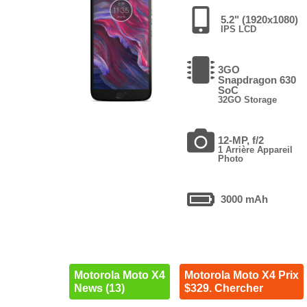
5.2" (1920x1080)
IPS LCD
3GO
Snapdragon 630
SoC
32GO Storage
12-MP, f/2
1 Arrière Appareil
Photo
3000 mAh
Motorola Moto X4
Motorola Moto X4 Prix
News (13)
$329. Chercher