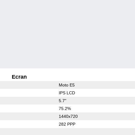
Ecran
Moto E5
IPS LCD
5.7"
75.2%
1440x720
282 PPP