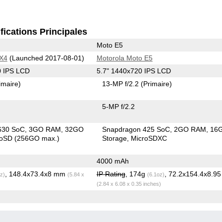
fications Principales
Moto E5
 X4
(Launched 2017-08-01)
Motorola Moto E5
0 IPS LCD
5.7" 1440x720 IPS LCD
imaire)
13-MP f/2.2
(Primaire)
5-MP f/2.2
630 SoC
3GO RAM
32GO
Snapdragon 425 SoC
2GO RAM
16
roSD (256GO max.)
Storage
MicroSDXC
4000 mAh
, 148.4x73.4x8 mm
IP Rating
, 174g
, 72.2x154.4x8.9
z)
(5.84 x
(6.1oz)
(2.84 x 6.08 x 0.35 inches)