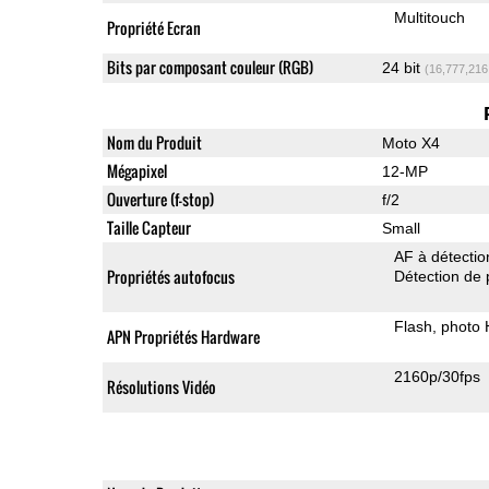
Multitouch
Propriété Ecran
Bits par composant couleur (RGB)
24 bit
(16,777,216
Nom du Produit
Moto X4
Mégapixel
12-MP
Ouverture (f-stop)
f/2
Taille Capteur
Small
AF à détecti
Propriétés autofocus
Détection de 
Flash
photo
APN Propriétés Hardware
2160p/30fps
Résolutions Vidéo