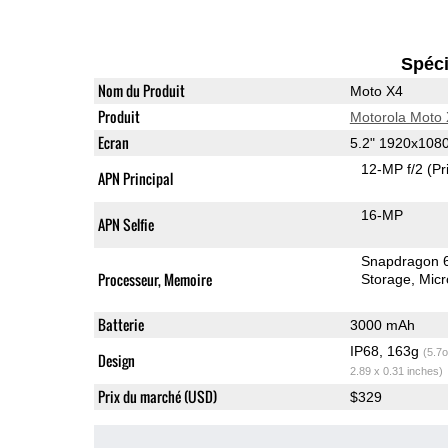
Spéci
Nom du Produit
Moto X4
Produit
Motorola Moto
Ecran
5.2" 1920x108
12-MP f/2
(Pr
APN Principal
16-MP
APN Selfie
Snapdragon 
Processeur, Memoire
Storage
Mic
Batterie
3000 mAh
IP68, 163g
(5.7o
Design
2.89 x 0.31 inches)
Prix du marché (USD)
$329