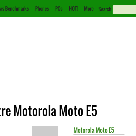
as Benchmarks
Phones
PCs
HOT!
More
Search
tre Motorola Moto E5
Motorola
Moto E5