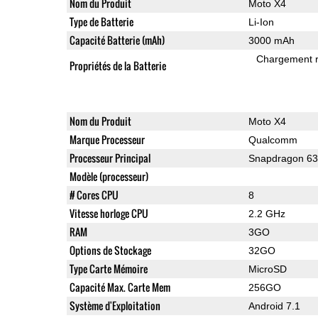
Nom du Produit
Moto X4
Type de Batterie
Li-Ion
Capacité Batterie (mAh)
3000 mAh
Chargement 
Propriétés de la Batterie
Nom du Produit
Moto X4
Marque Processeur
Qualcomm
Processeur Principal
Snapdragon 6
Modèle (processeur)
# Cores CPU
8
Vitesse horloge CPU
2.2 GHz
RAM
3GO
Options de Stockage
32GO
Type Carte Mémoire
MicroSD
Capacité Max. Carte Mem
256GO
Système d'Exploitation
Android 7.1