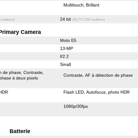
Multitouch
Brillant
24 bit
 couleurs)
(16,777,216 couleurs)
Primary Camera
Moto E5
13-MP
f/2.2
Small
on de phase
Contraste
Contraste
AF à détection de phase
phase à deux pixels
 HDR
Flash LED
Autofocus
photo HDR
1080p/30fps
Batterie