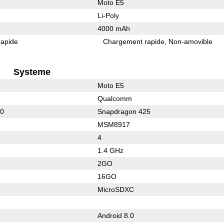
Moto E5
Li-Poly
4000 mAh
rapide
Chargement rapide
Non-amovible
Systeme
Moto E5
Qualcomm
30
Snapdragon 425
MSM8917
4
1.4 GHz
2GO
16GO
MicroSDXC
Android 8.0