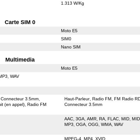
1.313 W/Kg
Carte SIM 0
Moto E5
SIM0
Nano SIM
Multimedia
Moto E5
MP3
WAV
Connecteur 3.5mm
Haut-Parleur
Radio FM
FM Radio R
it (en appel)
Radio FM
Connecteur 3.5mm
AAC
3GA
AMR
RA
FLAC
MID
MID
MP3
OGA
OGG
WMA
WAV
MPEG-4
MP4
XVID