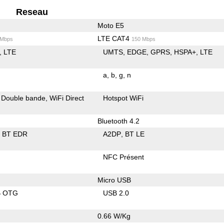
Reseau
Moto E5
LTE CAT4
 Mbps
150 Mbps
LTE
UMTS
EDGE
GPRS
HSPA+
LTE
a
b
g
n
Double bande
WiFi Direct
Hotspot WiFi
Bluetooth 4.2
BT EDR
A2DP
BT LE
NFC Présent
Micro USB
B OTG
USB 2.0
0.66 W/Kg