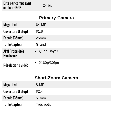
Bits par composant
24 bit
couleur (RGB)
Primary Camera
Mégapixel
64-MP
Ouverture (f-stop)
f/1.8
Focale (35mm)
25mm
Taille Capteur
Grand
APN Propriétés
Quad Bayer
Hardware
2160p/30fps
Résolutions Vidéo
Short-Zoom Camera
Mégapixel
8-MP
Ouverture (f-stop)
f/2.4
Focale (35mm)
51mm
Taille Capteur
Très petit