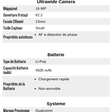
Ultrawide Camera
Mégapixel
16-MP
Ouverture (f-stop)
f/2.2
Focale (35mm)
13mm
Taille Capteur
Small
AF à détection de phase
Propriétés autofocus
Batterie
Type de Batterie
Li-Poly
Capacité Batterie
4500 mAh
(mAh)
Chargement rapide
Propriétés de la
Batterie
Non-amovible
Systeme
Marque Processeur
Qualcomm