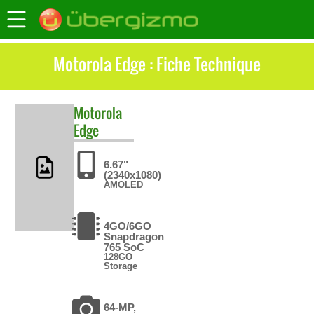
Motorola Edge : Fiche Technique
Motorola
Edge
6.67"
(2340x1080)
AMOLED
4GO/6GO
Snapdragon
765 SoC
128GO
Storage
64-MP,