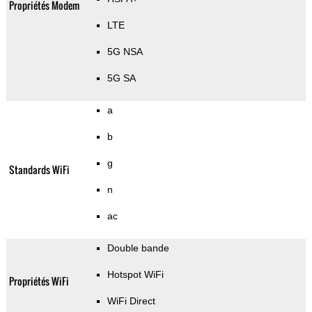
Propriétés Modem
LTE
5G NSA
5G SA
a
b
g
Standards WiFi
n
ac
Double bande
Hotspot WiFi
Propriétés WiFi
WiFi Direct