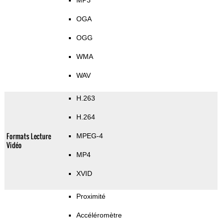
MP3
OGA
OGG
WMA
WAV
H.263
H.264
Formats Lecture
MPEG-4
Vidéo
MP4
XVID
Proximité
Accéléromètre