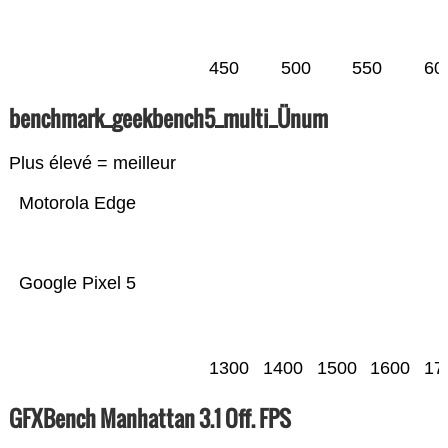
450
500
550
60
benchmark_geekbench5_multi_Ünum
Plus élevé = meilleur
Motorola Edge
Google Pixel 5
1300
1400
1500
1600
17
GFXBench Manhattan 3.1 Off. FPS