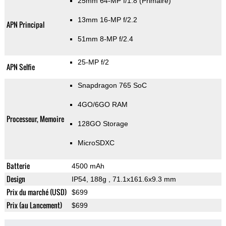
25mm 64-MP f/1.8
(Primaire)
13mm 16-MP f/2.2
APN Principal
51mm 8-MP f/2.4
25-MP f/2
APN Selfie
Snapdragon 765 SoC
4GO/6GO RAM
Processeur, Memoire
128GO Storage
MicroSDXC
Batterie
4500 mAh
Design
IP54, 188g
, 71.1x161.6x9.3 mm
Prix du marché (USD)
$699
Prix (au Lancement)
$699