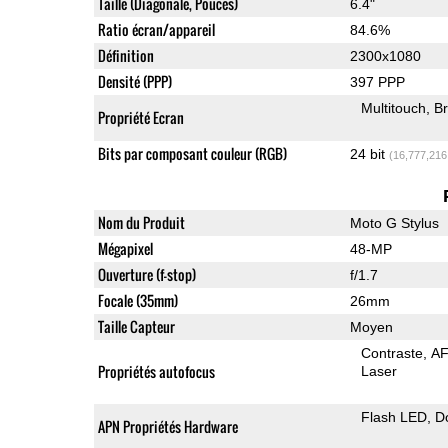
Taille (Diagonale, Pouces)
6.4"
Ratio écran/appareil
84.6%
Définition
2300x1080
Densité (PPP)
397 PPP
Multitouch
Br
Propriété Ecran
Bits par composant couleur (RGB)
24 bit
(16,777,216
Nom du Produit
Moto G Stylus
Mégapixel
48-MP
Ouverture (f-stop)
f/1.7
Focale (35mm)
26mm
Taille Capteur
Moyen
Contraste
AF
Propriétés autofocus
Laser
Flash LED
D
APN Propriétés Hardware