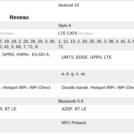
Android 10
Reseau
Stylo 6
LTE CAT6
/150 Mbps
301 Mbps
7, 18, 19, 2, 20, 26, 29, 3, 30,
1, 12, 13, 2, 20, 25, 26, 3, 38, 4, 41, 5, 
0, 41, 5, 66, 7, 71, 8
71
E
GPRS
HSPA+
EV-DO A
UMTS
EDGE
GPRS
LTE
a
b
g
n
ac
e
Hotspot WiFi
WiFi Direct
Double bande
Hotspot WiFi
WiFi Dir
Bluetooth 5.0
R
BT LE
A2DP
BT LE
NFC Présent