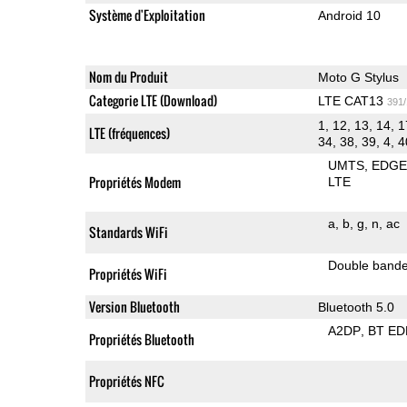
Système d'Exploitation
Android 10
Nom du Produit
Moto G Stylus
Categorie LTE (Download)
LTE CAT13
391
1, 12, 13, 14, 1
LTE (fréquences)
34, 38, 39, 4, 4
UMTS
EDG
Propriétés Modem
LTE
a
b
g
n
ac
Standards WiFi
Double band
Propriétés WiFi
Version Bluetooth
Bluetooth 5.0
A2DP
BT ED
Propriétés Bluetooth
Propriétés NFC