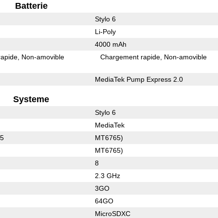
Batterie
Stylo 6
Li-Poly
4000 mAh
rapide
Non-amovible
Chargement rapide
Non-amovible
MediaTek Pump Express 2.0
Systeme
Stylo 6
MediaTek
65
MT6765)
MT6765)
8
2.3 GHz
3GO
64GO
MicroSDXC