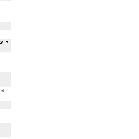
66, 7,
ect