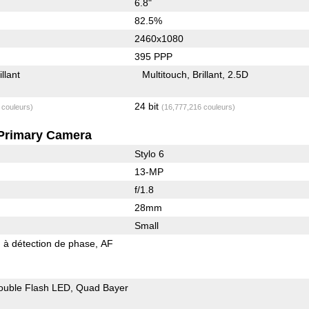
6.8"
82.5%
2460x1080
395 PPP
illant
Multitouch
Brillant
2.5D
24 bit
 couleurs)
(16,777,216 couleurs)
Primary Camera
Stylo 6
13-MP
f/1.8
28mm
Small
 à détection de phase
AF
ouble Flash LED
Quad Bayer