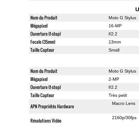
U
Nom du Produit
Moto G Stylus
Mégapixel
16-MP
Ouverture (f-stop)
f/2.2
Focale (35mm)
13mm
Taille Capteur
Small
Nom du Produit
Moto G Stylus
Mégapixel
2-MP
Ouverture (f-stop)
f/2.2
Taille Capteur
Très petit
Macro Lens
APN Propriétés Hardware
2160p/30fps
Résolutions Vidéo