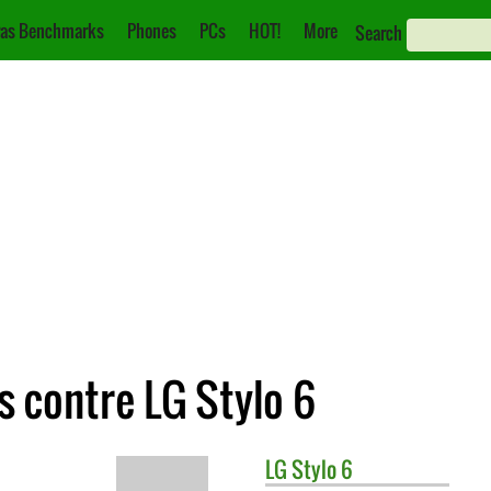
as Benchmarks
Phones
PCs
HOT!
More
Search
 contre LG Stylo 6
LG
Stylo 6