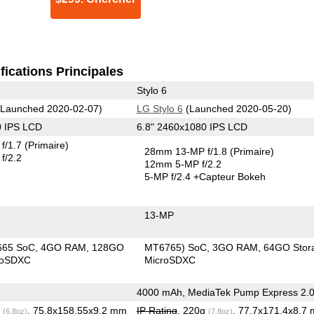
fications Principales
Stylo 6
Launched 2020-02-07)
LG Stylo 6
(Launched 2020-05-20)
0 IPS LCD
6.8" 2460x1080 IPS LCD
f/1.7
(Primaire)
28mm 13-MP f/1.8
(Primaire)
f/2.2
12mm 5-MP f/2.2
5-MP f/2.4
+Capteur Bokeh
13-MP
665 SoC
4GO RAM
128GO
MT6765) SoC
3GO RAM
64GO Stor
roSDXC
MicroSDXC
4000 mAh, MediaTek Pump Express 2.
g
, 75.8x158.55x9.2 mm
IP Rating
, 220g
, 77.7x171.4x8.7
(6.8oz)
(7.8oz)