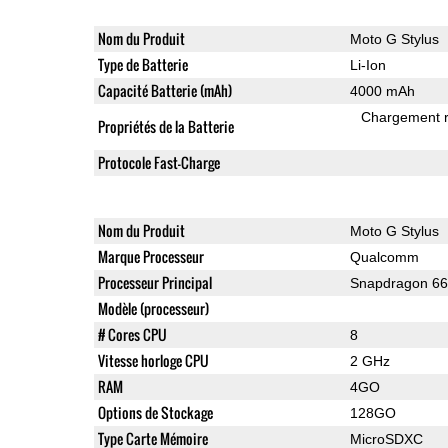
Nom du Produit
Moto G Stylus
Type de Batterie
Li-Ion
Capacité Batterie (mAh)
4000 mAh
Chargement 
Propriétés de la Batterie
Protocole Fast-Charge
Nom du Produit
Moto G Stylus
Marque Processeur
Qualcomm
Processeur Principal
Snapdragon 6
Modèle (processeur)
# Cores CPU
8
Vitesse horloge CPU
2 GHz
RAM
4GO
Options de Stockage
128GO
Type Carte Mémoire
MicroSDXC