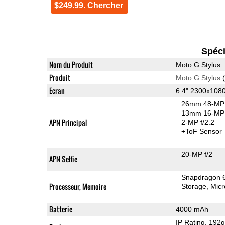
$249.99. Chercher
Spéci
Nom du Produit
Moto G Stylus
Produit
Moto G Stylus
(
Ecran
6.4" 2300x108
26mm 48-MP 
13mm 16-MP 
APN Principal
2-MP f/2.2
+ToF Sensor
20-MP f/2
APN Selfie
Snapdragon 
Processeur, Memoire
Storage
Mic
Batterie
4000 mAh
IP Rating
, 192