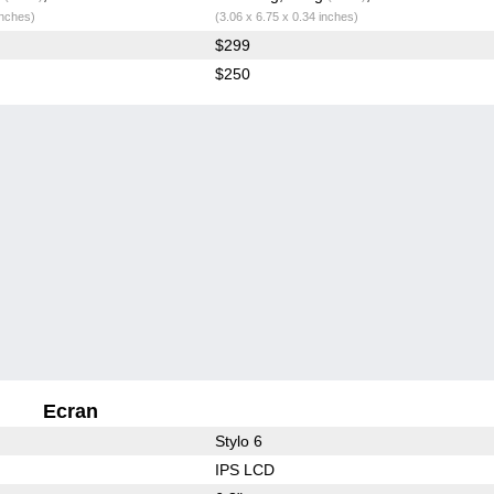
inches)
(3.06 x 6.75 x 0.34 inches)
$299
$250
Ecran
Stylo 6
IPS LCD