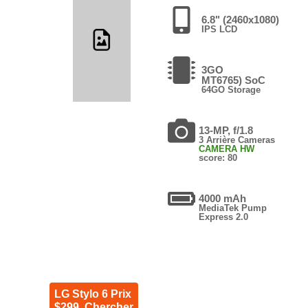
6.8" (2460x1080)
IPS LCD
3GO
MT6765) SoC
64GO Storage
13-MP, f/1.8
3 Arrière Cameras
CAMERA HW
score: 80
4000 mAh
MediaTek Pump
Express 2.0
LG Stylo 6 Prix
$299. Chercher