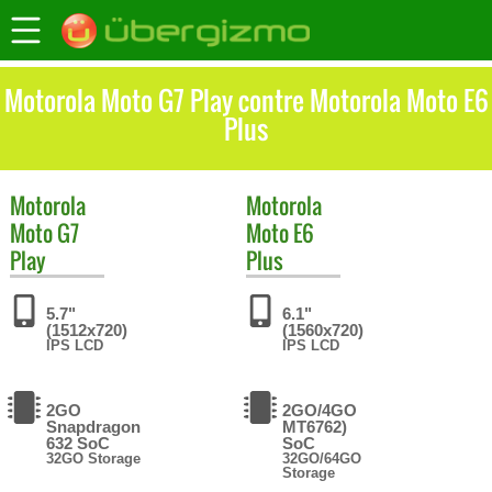
Motorola Moto G7 Play contre Motorola Moto E6
Plus
Motorola
Motorola
Moto G7
Moto E6
Play
Plus
5.7"
6.1"
(1512x720)
(1560x720)
IPS LCD
IPS LCD
2GO
2GO/4GO
Snapdragon
MT6762)
632 SoC
SoC
32GO Storage
32GO/64GO
Storage