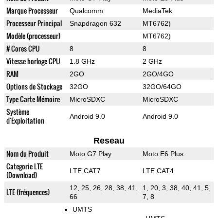
Marque Processeur
Qualcomm
MediaTek
Processeur Principal
Snapdragon 632
MT6762)
Modèle (processeur)
MT6762)
# Cores CPU
8
8
Vitesse horloge CPU
1.8 GHz
2 GHz
RAM
2GO
2GO/4GO
Options de Stockage
32GO
32GO/64GO
Type Carte Mémoire
MicroSDXC
MicroSDXC
Système
Android 9.0
Android 9.0
d'Exploitation
Reseau
Nom du Produit
Moto G7 Play
Moto E6 Plus
Categorie LTE
LTE CAT7
LTE CAT4
(Download)
12, 25, 26, 28, 38, 41,
1, 20, 3, 38, 40, 41, 5,
LTE (fréquences)
66
7, 8
UMTS