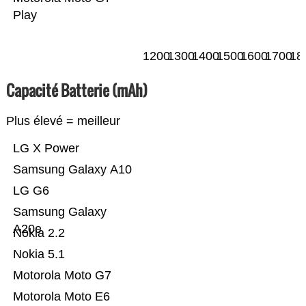
Play
1200
1300
1400
1500
1600
1700
18
Capacité Batterie (mAh)
Plus élevé = meilleur
LG X Power
Samsung Galaxy A10
LG G6
Samsung Galaxy
A20e
Nokia 2.2
Nokia 5.1
Motorola Moto G7
Motorola Moto E6