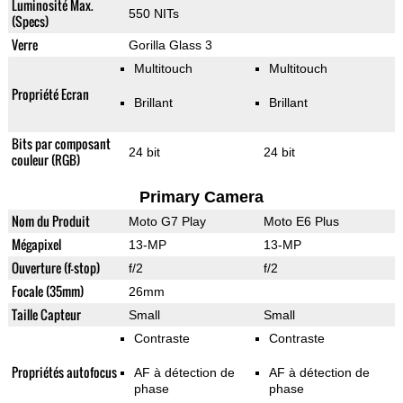
Luminosité Max.
550 NITs
(Specs)
Verre
Gorilla Glass 3
Multitouch
Multitouch
Propriété Ecran
Brillant
Brillant
Bits par composant
24 bit
24 bit
couleur (RGB)
Primary Camera
Nom du Produit
Moto G7 Play
Moto E6 Plus
Mégapixel
13-MP
13-MP
Ouverture (f-stop)
f/2
f/2
Focale (35mm)
26mm
Taille Capteur
Small
Small
Contraste
Contraste
Propriétés autofocus
AF à détection de
AF à détection de
phase
phase