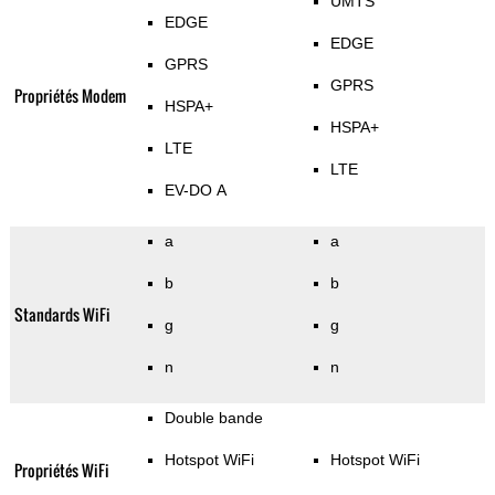
UMTS
EDGE
EDGE
GPRS
GPRS
Propriétés Modem
HSPA+
HSPA+
LTE
LTE
EV-DO A
a
a
b
b
Standards WiFi
g
g
n
n
Double bande
Hotspot WiFi
Hotspot WiFi
Propriétés WiFi