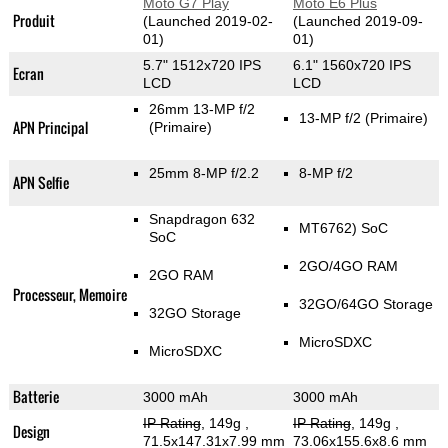
Moto G7 Play
Moto E6 Plus
Produit
(Launched 2019-02-
(Launched 2019-09-
01)
01)
5.7" 1512x720 IPS
6.1" 1560x720 IPS
Ecran
LCD
LCD
26mm 13-MP f/2
13-MP f/2
(Primaire)
APN Principal
(Primaire)
25mm 8-MP f/2.2
8-MP f/2
APN Selfie
Snapdragon 632
MT6762) SoC
SoC
2GO/4GO RAM
2GO RAM
Processeur, Memoire
32GO/64GO Storage
32GO Storage
MicroSDXC
MicroSDXC
Batterie
3000 mAh
3000 mAh
IP Rating
, 149g
,
IP Rating
, 149g
,
Design
71.5x147.31x7.99 mm
73.06x155.6x8.6 mm