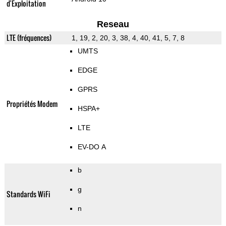
d'Exploitation
Reseau
LTE (fréquences)
1, 19, 2, 20, 3, 38, 4, 40, 41, 5, 7, 8
UMTS
EDGE
GPRS
Propriétés Modem
HSPA+
LTE
EV-DO A
b
g
Standards WiFi
n