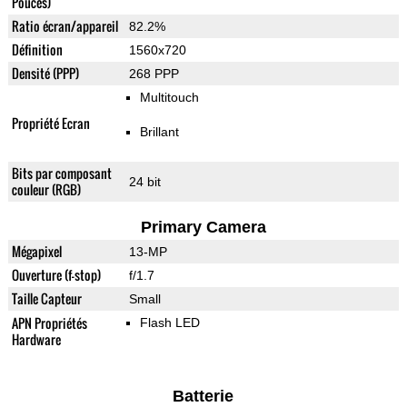
Pouces)
Ratio écran/appareil
82.2%
Définition
1560x720
Densité (PPP)
268 PPP
Multitouch
Propriété Ecran
Brillant
Bits par composant
24 bit
couleur (RGB)
Primary Camera
Mégapixel
13-MP
Ouverture (f-stop)
f/1.7
Taille Capteur
Small
APN Propriétés
Flash LED
Hardware
Batterie