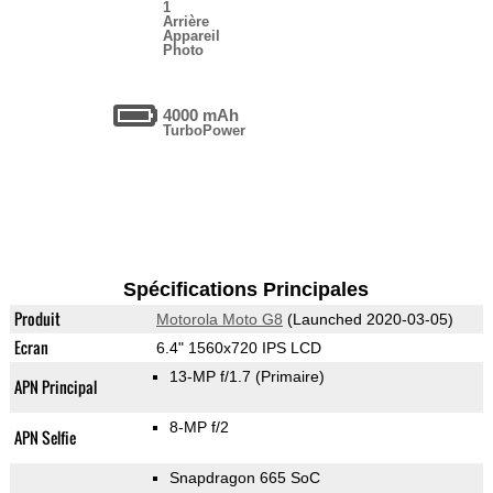
1
Arrière
Appareil
Photo
4000 mAh
TurboPower
Spécifications Principales
Produit
Motorola Moto G8
(Launched 2020-03-05)
Ecran
6.4" 1560x720 IPS LCD
13-MP f/1.7
(Primaire)
APN Principal
8-MP f/2
APN Selfie
Snapdragon 665 SoC