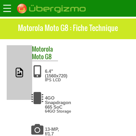
Motorola Moto G8 : Fiche Technique
Motorola
Moto G8
6.4"
(1560x720)
IPS LCD
4GO
Snapdragon
665 SoC
64GO Storage
13-MP,
f/1.7