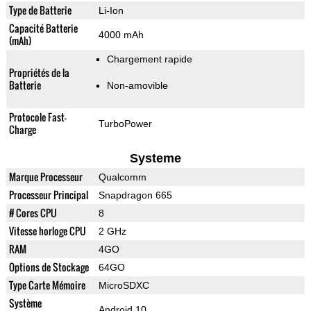
Type de Batterie
Li-Ion
Capacité Batterie
4000 mAh
(mAh)
Chargement rapide
Propriétés de la
Batterie
Non-amovible
Protocole Fast-
TurboPower
Charge
Systeme
Marque Processeur
Qualcomm
Processeur Principal
Snapdragon 665
# Cores CPU
8
Vitesse horloge CPU
2 GHz
RAM
4GO
Options de Stockage
64GO
Type Carte Mémoire
MicroSDXC
Système
Android 10