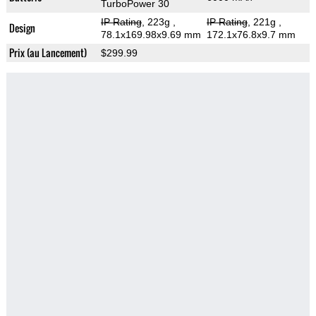
TurboPower 30
IP Rating
, 223g
,
IP Rating
, 221g
,
Design
78.1x169.98x9.69 mm
172.1x76.8x9.7 mm
Prix (au Lancement)
$299.99