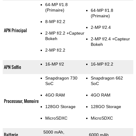
64-MP f/1.8
(Primaire)
64-MP f/1.8
(Primaire)
8-MP f/2.2
2-MP f/2.4
APN Principal
2-MP f/2.2
+Capteur
Bokeh
2-MP f/2.4
+Capteur
Bokeh
2-MP f/2.2
16-MP f/2
16-MP f/2.2
APN Selfie
Snapdragon 730
Snapdragon 662
SoC
SoC
4GO RAM
4GO RAM
Processeur, Memoire
128GO Storage
128GO Storage
MicroSDXC
MicroSDXC
5000 mAh,
Batterie
6000 mAh