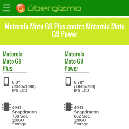
Motorola Moto G9 Plus contre Motorola Moto
G9 Power
Motorola
Motorola
Moto G9
Moto G9
Plus
Power
6.8"
6.78"
(2340x1080)
(1640x720)
IPS LCD
IPS LCD
4GO
4GO
Snapdragon
Snapdragon
730 SoC
662 SoC
128GO
128GO
Storage
Storage