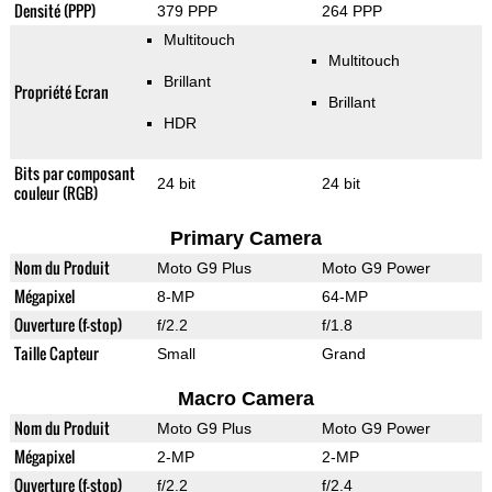
Densité (PPP)
379 PPP
264 PPP
Multitouch
Multitouch
Brillant
Propriété Ecran
Brillant
HDR
Bits par composant
24 bit
24 bit
couleur (RGB)
Primary Camera
Nom du Produit
Moto G9 Plus
Moto G9 Power
Mégapixel
8-MP
64-MP
Ouverture (f-stop)
f/2.2
f/1.8
Taille Capteur
Small
Grand
Macro Camera
Nom du Produit
Moto G9 Plus
Moto G9 Power
Mégapixel
2-MP
2-MP
Ouverture (f-stop)
f/2.2
f/2.4