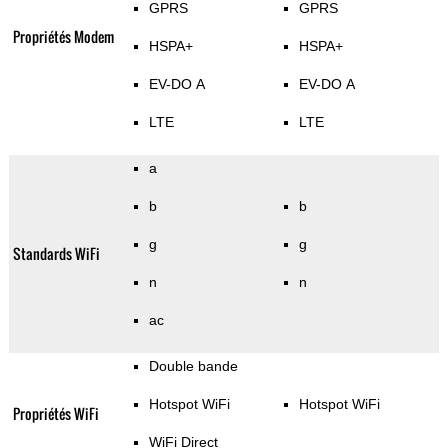
GPRS
GPRS
Propriétés Modem
HSPA+
HSPA+
EV-DO A
EV-DO A
LTE
LTE
a
b
b
g
g
Standards WiFi
n
n
ac
Double bande
Hotspot WiFi
Hotspot WiFi
Propriétés WiFi
WiFi Direct