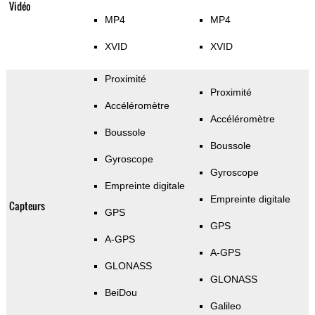
Vidéo
MP4
MP4
XVID
XVID
Proximité
Proximité
Accéléromètre
Accéléromètre
Boussole
Boussole
Gyroscope
Gyroscope
Empreinte digitale
Empreinte digitale
Capteurs
GPS
GPS
A-GPS
A-GPS
GLONASS
GLONASS
BeiDou
Galileo