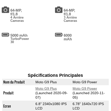
64-MP,
64-MP,
f/1.8
f/1.8
4 Arrière
3 Arrière
Cameras
Cameras
5000 mAh
6000
TurboPower
mAh
30
Spécifications Principales
Nom du Produit
Moto G9 Plus
Moto G9 Power
Moto G9 Plus
Moto G9 Power
Produit
(Launched 2020-09-
(Launched 2020-11-
07)
05)
6.8" 2340x1080 IPS
6.78" 1640x720 IPS
Ecran
LCD
LCD