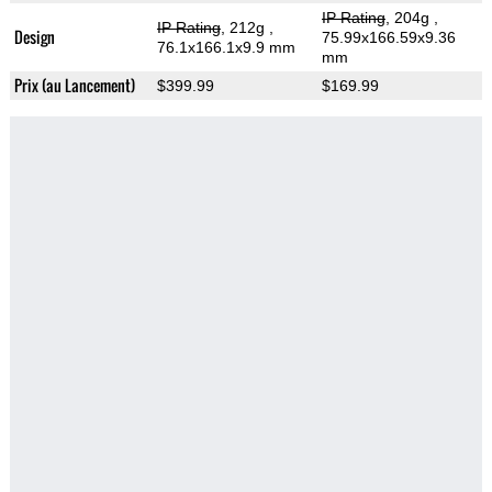
IP Rating
, 204g
,
IP Rating
, 212g
,
Design
75.99x166.59x9.36
76.1x166.1x9.9 mm
mm
Prix (au Lancement)
$399.99
$169.99