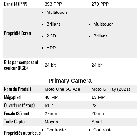
Densité (PPP)
393 PPP
270 PPP
Multitouch
Brillant
Multitouch
Propriété Ecran
2.5D
Brillant
HDR
Bits par composant
24 bit
24 bit
couleur (RGB)
Primary Camera
Nom du Produit
Moto One 5G Ace
Moto G Play (2021)
Mégapixel
48-MP
13-MP
Ouverture (f-stop)
f/1.7
f/2
Focale (35mm)
27mm
20mm
Taille Capteur
Moyen
Small
Contraste
Contraste
Propriétés autofocus