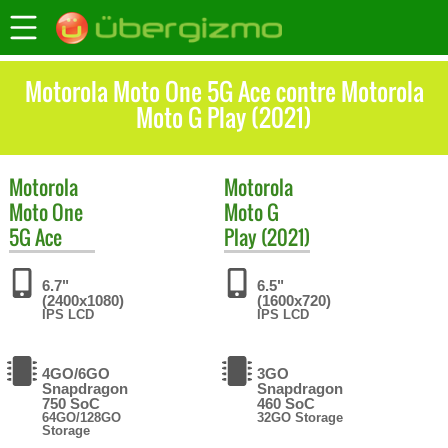
Motorola Moto One 5G Ace contre Motorola
Moto G Play (2021)
Motorola
Motorola
Moto One
Moto G
5G Ace
Play (2021)
6.7"
6.5"
(2400x1080)
(1600x720)
IPS LCD
IPS LCD
4GO/6GO
3GO
Snapdragon
Snapdragon
750 SoC
460 SoC
64GO/128GO
32GO Storage
Storage