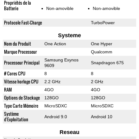
Propriétés de la
Batterie
Non-amovible
Non-amovible
Protocole Fast-Charge
TurboPower
Systeme
Nom du Produit
One Action
One Hyper
Marque Processeur
Qualcomm
Samsung Exynos
Processeur Principal
Snapdragon 675
9609
# Cores CPU
8
8
Vitesse horloge CPU
2.2 GHz
2 GHz
RAM
4GO
4GO
Options de Stockage
128GO
128GO
Type Carte Mémoire
MicroSDXC
MicroSDXC
Système
Android 9.0
Android 10
d'Exploitation
Reseau