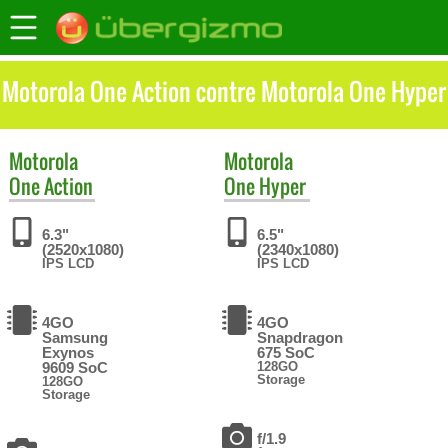
Motorola One Action contre Motorola One Hyper
Motorola
Motorola
One Action
One Hyper
6.3"
6.5"
(2520x1080)
(2340x1080)
IPS LCD
IPS LCD
4GO
4GO
Samsung
Snapdragon
Exynos
675 SoC
9609 SoC
128GO
Storage
128GO
Storage
f/1.9