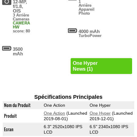
12-MP,
1
Arrière
f/1.8,
Appareil
OIS
Photo
3 Arrière
Cameras
CAMERA
HW
score: 80
4000 mAh
TurboPower
3500
mAh
One Hyper
News (1)
Spécifications Principales
Nom du Produit
One Action
One Hyper
One Action
(Launched
One Hyper
(Launched
Produit
2019-08-01)
2019-12-01)
6.3" 2520x1080 IPS
6.5" 2340x1080 IPS
Ecran
LCD
LCD