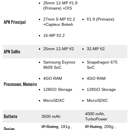
26mm 12-MP f/1.8
(Primaire)
+OIS
27mm 5-MP f/2.2
f/1.9
(Primaire)
APN Principal
+Capteur Bokeh
16-MP f/2.2
25mm 12-MP f/2
32-MP f/2
APN Selfie
Samsung Exynos
Snapdragon 675
9609 SoC
SoC
4GO RAM
4GO RAM
Processeur, Memoire
128GO Storage
128GO Storage
MicroSDXC
MicroSDXC
4000 mAh,
Batterie
3500 mAh
TurboPower
IP Rating
, 181g
,
IP Rating
, 200g
,
Design