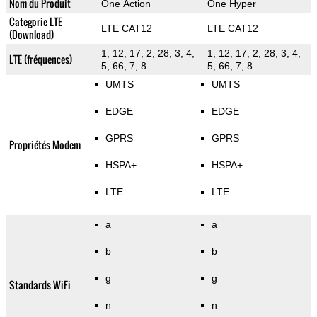
Nom du Produit
One Action
One Hyper
Categorie LTE
LTE CAT12
LTE CAT12
(Download)
1, 12, 17, 2, 28, 3, 4,
1, 12, 17, 2, 28, 3, 4,
LTE (fréquences)
5, 66, 7, 8
5, 66, 7, 8
UMTS
UMTS
EDGE
EDGE
GPRS
GPRS
Propriétés Modem
HSPA+
HSPA+
LTE
LTE
a
a
b
b
g
g
Standards WiFi
n
n