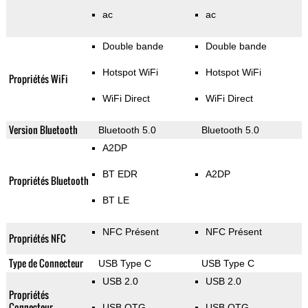
ac
ac
Double bande
Double bande
Hotspot WiFi
Hotspot WiFi
Propriétés WiFi
WiFi Direct
WiFi Direct
Version Bluetooth
Bluetooth 5.0
Bluetooth 5.0
A2DP
BT EDR
A2DP
Propriétés Bluetooth
BT LE
NFC Présent
NFC Présent
Propriétés NFC
Type de Connecteur
USB Type C
USB Type C
USB 2.0
USB 2.0
Propriétés
Connecteur
USB OTG
USB OTG