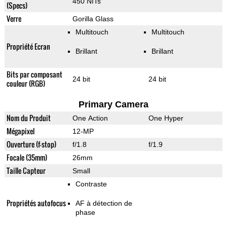
450 NITs
(Specs)
Verre
Gorilla Glass
Multitouch
Multitouch
Propriété Ecran
Brillant
Brillant
Bits par composant
24 bit
24 bit
couleur (RGB)
Primary Camera
Nom du Produit
One Action
One Hyper
Mégapixel
12-MP
Ouverture (f-stop)
f/1.8
f/1.9
Focale (35mm)
26mm
Taille Capteur
Small
Contraste
Propriétés autofocus
AF à détection de
phase