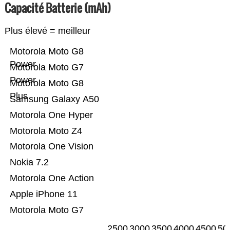
Capacité Batterie (mAh)
Plus élevé = meilleur
Motorola Moto G8
Power
Motorola Moto G7
Power
Motorola Moto G8
Plus
Samsung Galaxy A50
Motorola One Hyper
Motorola Moto Z4
Motorola One Vision
Nokia 7.2
Motorola One Action
Apple iPhone 11
Motorola Moto G7
2500
3000
3500
4000
4500
50