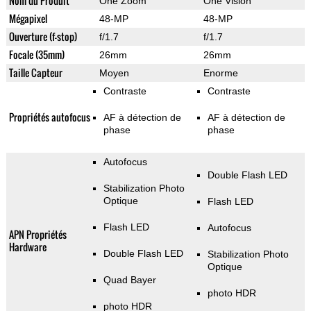
Nom du Produit
One Zoom
One Vision
Mégapixel
48-MP
48-MP
Ouverture (f-stop)
f/1.7
f/1.7
Focale (35mm)
26mm
26mm
Taille Capteur
Moyen
Enorme
Contraste
Contraste
Propriétés autofocus
AF à détection de
AF à détection de
phase
phase
Autofocus
Double Flash LED
Stabilization Photo
Optique
Flash LED
Flash LED
Autofocus
APN Propriétés
Hardware
Double Flash LED
Stabilization Photo
Optique
Quad Bayer
photo HDR
photo HDR