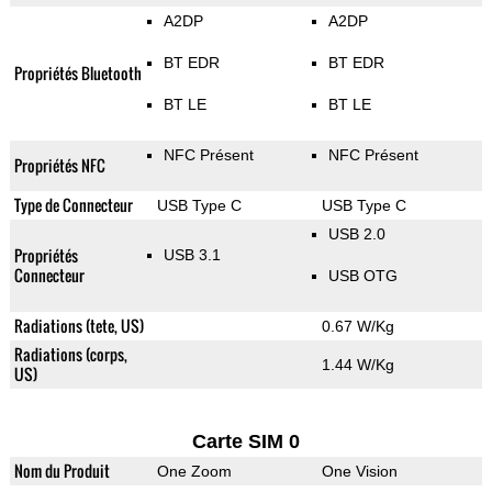
A2DP
A2DP
BT EDR
BT EDR
Propriétés Bluetooth
BT LE
BT LE
NFC Présent
NFC Présent
Propriétés NFC
Type de Connecteur
USB Type C
USB Type C
USB 2.0
Propriétés
USB 3.1
Connecteur
USB OTG
Radiations (tete, US)
0.67 W/Kg
Radiations (corps,
1.44 W/Kg
US)
Carte SIM 0
Nom du Produit
One Zoom
One Vision