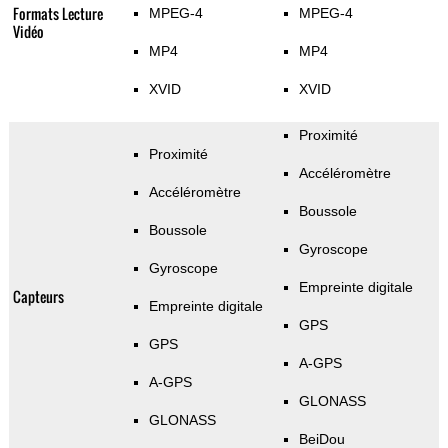
Formats Lecture
MPEG-4
MPEG-4
Vidéo
MP4
MP4
XVID
XVID
Proximité
Proximité
Accéléromètre
Accéléromètre
Boussole
Boussole
Gyroscope
Gyroscope
Empreinte digitale
Capteurs
Empreinte digitale
GPS
GPS
A-GPS
A-GPS
GLONASS
GLONASS
BeiDou