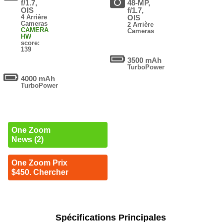
f/1.7,
48-MP,
OIS
f/1.7,
4 Arrière
OIS
Cameras
2 Arrière
CAMERA
Cameras
HW
score:
139
3500 mAh
TurboPower
4000 mAh
TurboPower
One Zoom
News (2)
One Zoom Prix
$450. Chercher
Spécifications Principales