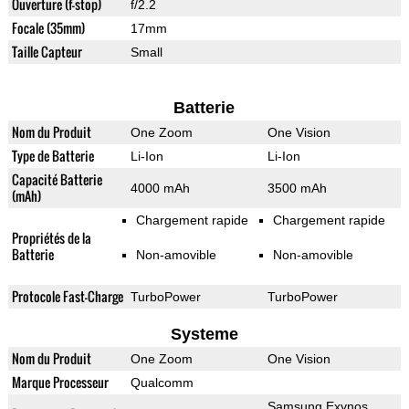
Ouverture (f-stop)
f/2.2
Focale (35mm)
17mm
Taille Capteur
Small
Batterie
Nom du Produit
One Zoom
One Vision
Type de Batterie
Li-Ion
Li-Ion
Capacité Batterie
4000 mAh
3500 mAh
(mAh)
Chargement rapide
Chargement rapide
Propriétés de la
Batterie
Non-amovible
Non-amovible
Protocole Fast-Charge
TurboPower
TurboPower
Systeme
Nom du Produit
One Zoom
One Vision
Marque Processeur
Qualcomm
Samsung Exynos