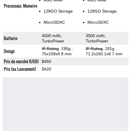
4GO RAM
4GO RAM
Processeur, Memoire
128GO Storage
128GO Storage
MicroSDXC
MicroSDXC
4000 mAh,
3500 mAh,
Batterie
TurboPower
TurboPower
IP Rating
, 190g
,
IP Rating
, 181g
,
Design
75x158x8.8 mm
71.2x160.1x8.7 mm
Prix du marché (USD)
$450
Prix (au Lancement)
$420