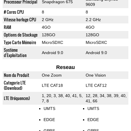
Processeur Principal
Snapdragon 675
9609
# Cores CPU
8
8
Vitesse horloge CPU
2 GHz
2.2 GHz
RAM
4GO
4GO
Options de Stockage
128GO
128GO
Type Carte Mémoire
MicroSDXC
MicroSDXC
Système
Android 9.0
Android 9.0
d'Exploitation
Reseau
Nom du Produit
One Zoom
One Vision
Categorie LTE
LTE CAT18
LTE CAT12
(Download)
1, 20, 3, 38, 40, 41, 5,
12, 28, 34, 38, 39, 40,
LTE (fréquences)
7, 8
41, 66
UMTS
UMTS
EDGE
EDGE
GPRS
GPRS