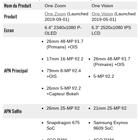
Nom du Produit
One Zoom
One Vision
One Zoom
(Launched
One Vision
(Launched
Produit
2019-09-01)
2019-05-01)
6.4" 2340x1080 P-
6.3" 2520x1080 IPS
Ecran
OLED
LCD
26mm 48-MP f/1.7
(Primaire)
+OIS
17mm 16-MP f/2.2
26mm 48-MP f/1.7
(Primaire)
+OIS
APN Principal
79mm 8-MP f/2.4
+OIS
5-MP f/2.2
26mm 5-MP f/2.2
+Capteur Bokeh
26mm 25-MP f/2
21mm 25-MP f/2
APN Selfie
Snapdragon 675
Samsung Exynos
SoC
9609 SoC