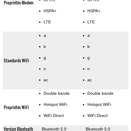
Propriétés Modem
HSPA+
HSPA+
LTE
LTE
a
a
b
b
g
g
Standards WiFi
n
n
ac
ac
Double bande
Double bande
Hotspot WiFi
Hotspot WiFi
Propriétés WiFi
WiFi Direct
WiFi Direct
Version Bluetooth
Bluetooth 5.0
Bluetooth 5.0