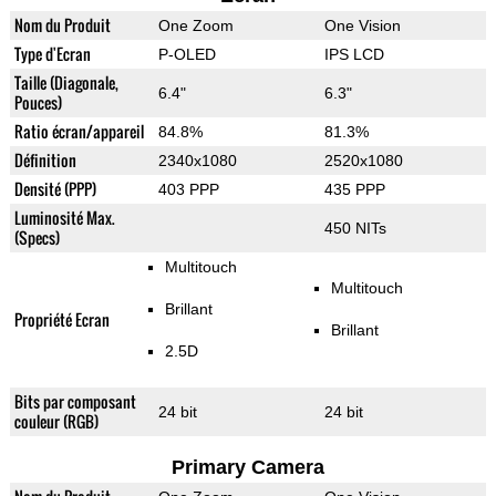
Nom du Produit
One Zoom
One Vision
Type d'Ecran
P-OLED
IPS LCD
Taille (Diagonale,
6.4"
6.3"
Pouces)
Ratio écran/appareil
84.8%
81.3%
Définition
2340x1080
2520x1080
Densité (PPP)
403 PPP
435 PPP
Luminosité Max.
450 NITs
(Specs)
Multitouch
Multitouch
Brillant
Propriété Ecran
Brillant
2.5D
Bits par composant
24 bit
24 bit
couleur (RGB)
Primary Camera