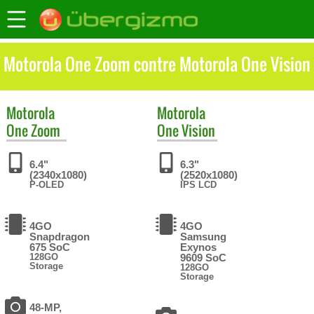
Motorola One Zoom contre Motorola One Vision
Motorola
Motorola
One Zoom
One Vision
6.4"
6.3"
(2340x1080)
(2520x1080)
P-OLED
IPS LCD
4GO
4GO
Snapdragon
Samsung
675 SoC
Exynos
128GO
9609 SoC
Storage
128GO
Storage
48-MP,