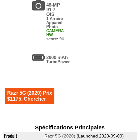
48-MP,
f/1.7,
OIS
1 Arrière
Appareil
Photo
CAMERA
HW
score: 94
2800 mAh
TurboPower
Razr 5G (2020) Prix
$1175. Chercher
Spécifications Principales
Produit
Razr 5G (2020)
(Launched 2020-09-09)