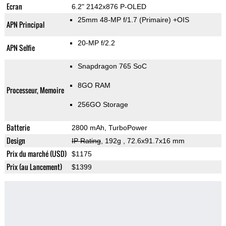
Ecran
6.2" 2142x876 P-OLED
25mm 48-MP f/1.7
(Primaire)
+OIS
APN Principal
20-MP f/2.2
APN Selfie
Snapdragon 765 SoC
8GO RAM
Processeur, Memoire
256GO Storage
Batterie
2800 mAh, TurboPower
Design
IP Rating
, 192g
, 72.6x91.7x16 mm
Prix du marché (USD)
$1175
Prix (au Lancement)
$1399