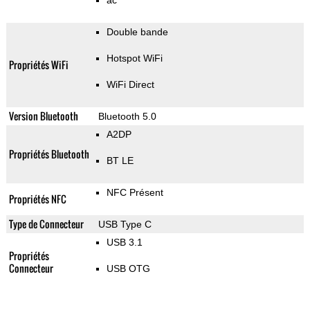
ac
Double bande
Hotspot WiFi
Propriétés WiFi
WiFi Direct
Version Bluetooth
Bluetooth 5.0
A2DP
Propriétés Bluetooth
BT LE
NFC Présent
Propriétés NFC
Type de Connecteur
USB Type C
USB 3.1
Propriétés
Connecteur
USB OTG