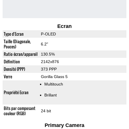
Ecran
Type d'Ecran
P-OLED
Taille (Diagonale,
6.2"
Pouces)
Ratio écran/appareil
130.5%
Définition
2142x876
Densité (PPP)
373 PPP
Verre
Gorilla Glass 5
Multitouch
Propriété Ecran
Brillant
Bits par composant
24 bit
couleur (RGB)
Primary Camera