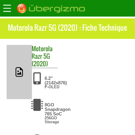
Motorola Razr 5G (2020) : Fiche Technique
Motorola
Razr 5G
(2020)
6.2"
(2142x876)
P-OLED
8GO
Snapdragon
765 SoC
256GO
Storage