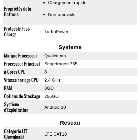
Chargement rapide
Propriétés de la
Batterie
Non-amovible
Protocole Fast-
TurboPower
Charge
Systeme
Marque Processeur
Qualcomm
Processeur Principal
Snapdragon 765
# Cores CPU
8
Vitesse horloge CPU
2.4 GHz
RAM
8GO
Options de Stockage
256GO
Système
Android 10
d'Exploitation
Reseau
Categorie LTE
LTE CAT18
(Download)