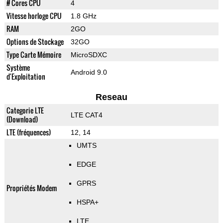
# Cores CPU
4
Vitesse horloge CPU
1.8 GHz
RAM
2GO
Options de Stockage
32GO
Type Carte Mémoire
MicroSDXC
Système
Android 9.0
d'Exploitation
Reseau
Categorie LTE
LTE CAT4
(Download)
LTE (fréquences)
12, 14
UMTS
EDGE
GPRS
Propriétés Modem
HSPA+
LTE