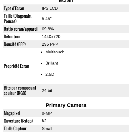
Ecran
Type d'Ecran
IPS LCD
Taille (Diagonale,
5.45"
Pouces)
Ratio écran/appareil
69.8%
Définition
1440x720
Densité (PPP)
295 PPP
Multitouch
Brillant
Propriété Ecran
2.5D
Bits par composant
24 bit
couleur (RGB)
Primary Camera
Mégapixel
8-MP
Ouverture (f-stop)
f/2
Taille Capteur
Small