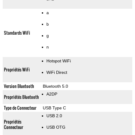
a
b
Standards WiFi
g
n
Hotspot WiFi
Propriétés WiFi
WiFi Direct
Version Bluetooth
Bluetooth 5.0
A2DP
Propriétés Bluetooth
Type de Connecteur
USB Type C
USB 2.0
Propriétés
Connecteur
USB OTG