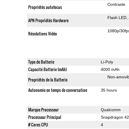
Contraste
Propriétés autofocus
Flash LED
APN Propriétés Hardware
1080p/30fp
Résolutions Vidéo
Type de Batterie
Li-Poly
Capacité Batterie (mAh)
4000 mAh
Non-amovib
Propriétés de la Batterie
Autonomie en temps de conversation
35 hours
Marque Processeur
Qualcomm
Processeur Principal
Snapdragon 4
# Cores CPU
4