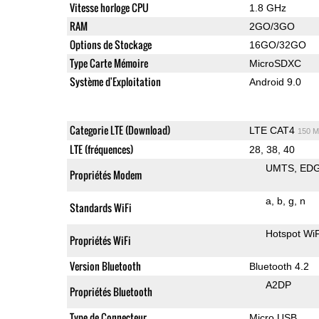
Vitesse horloge CPU
1.8 GHz
RAM
2GO/3GO
Options de Stockage
16GO/32GO
Type Carte Mémoire
MicroSDXC
Système d'Exploitation
Android 9.0
Categorie LTE (Download)
LTE CAT4
150 M
LTE (fréquences)
28, 38, 40
UMTS
ED
Propriétés Modem
a
b
g
n
Standards WiFi
Hotspot WiF
Propriétés WiFi
Version Bluetooth
Bluetooth 4.2
A2DP
Propriétés Bluetooth
Type de Connecteur
Micro USB