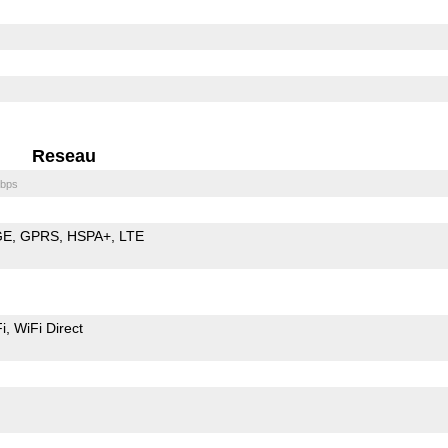
Reseau
bps
GE
GPRS
HSPA+
LTE
i
WiFi Direct