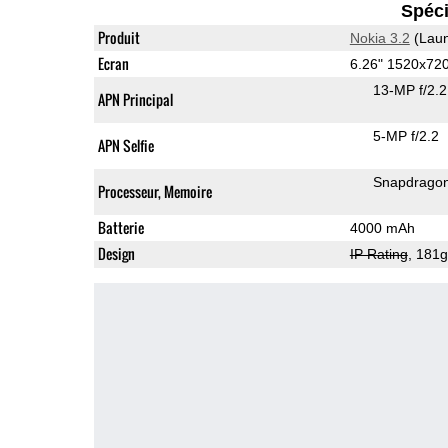
Spéci
Produit
Nokia 3.2
(Laun
Ecran
6.26" 1520x72
13-MP f/2.
APN Principal
5-MP f/2.2
APN Selfie
Snapdrago
Processeur, Memoire
Batterie
4000 mAh
Design
IP Rating
, 181