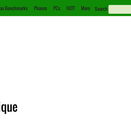
as Benchmarks
Phones
PCs
HOT!
More
Search
ique