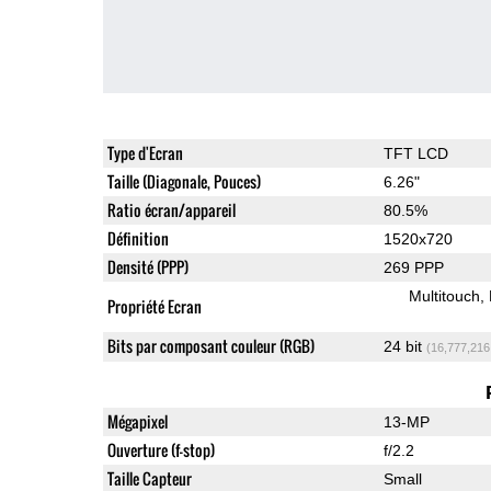
Type d'Ecran
TFT LCD
Taille (Diagonale, Pouces)
6.26"
Ratio écran/appareil
80.5%
Définition
1520x720
Densité (PPP)
269 PPP
Multitouch
Propriété Ecran
Bits par composant couleur (RGB)
24 bit
(16,777,216
Mégapixel
13-MP
Ouverture (f-stop)
f/2.2
Taille Capteur
Small