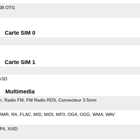
SB OTG
Carte SIM 0
Carte SIM 1
roSD
Multimedia
r
Radio FM
FM Radio RDS
Connecteur 3.5mm
AMR
RA
FLAC
MID
MIDI
MP3
OGA
OGG
WMA
WAV
P4
XVID