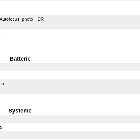
Autofocus
photo HDR
s
Batterie
le
Systeme
29