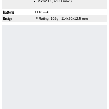
MicroSD (32GO max.)
Batterie
1110 mAh
Design
IP Rating
, 102g
, 114x50x12.5 mm