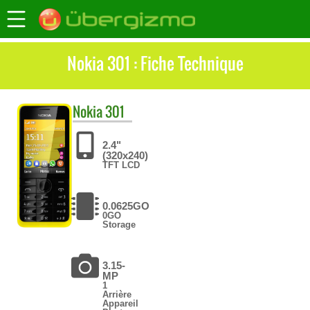
Nokia 301 : Fiche Technique
Nokia
301
2.4"
(320x240)
TFT LCD
0.0625GO
0GO
Storage
3.15-
MP
1
Arrière
Appareil