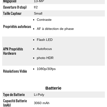
Mégapixel
13-MP
Ouverture (f-stop)
f/2
Taille Capteur
Small
Contraste
Propriétés autofocus
AF à détection de phase
Flash LED
APN Propriétés
Autofocus
Hardware
photo HDR
1080p/30fps
Résolutions Vidéo
Batterie
Type de Batterie
Li-Poly
Capacité Batterie
3060 mAh
(mAh)