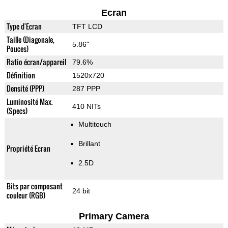
Ecran
Type d'Ecran
TFT LCD
Taille (Diagonale,
5.86"
Pouces)
Ratio écran/appareil
79.6%
Définition
1520x720
Densité (PPP)
287 PPP
Luminosité Max.
410 NITs
(Specs)
Multitouch
Brillant
Propriété Ecran
2.5D
Bits par composant
24 bit
couleur (RGB)
Primary Camera