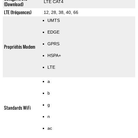
LTE CAT4
(Download)
LTE (fréquences)
12, 28, 38, 40, 66
UMTS
EDGE
GPRS
Propriétés Modem
HSPA+
LTE
a
b
g
Standards WiFi
n
ac