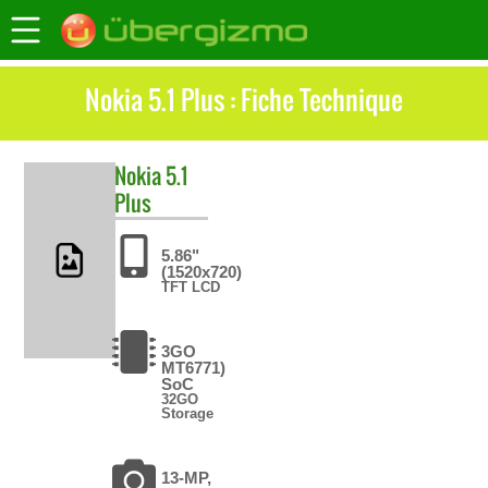
Nokia 5.1 Plus : Fiche Technique
Nokia
5.1
Plus
5.86"
(1520x720)
TFT LCD
3GO
MT6771)
SoC
32GO
Storage
13-MP,