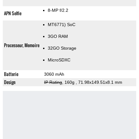
8-MP f/2.2
APN Selfie
MT6771) SoC
3GO RAM
Processeur, Memoire
32GO Storage
MicroSDXC
Batterie
3060 mAh
Design
IP Rating
, 160g
, 71.98x149.51x8.1 mm