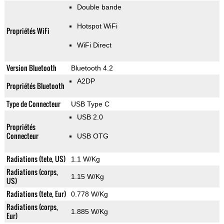
Double bande
Hotspot WiFi
Propriétés WiFi
WiFi Direct
Version Bluetooth
Bluetooth 4.2
A2DP
Propriétés Bluetooth
Type de Connecteur
USB Type C
USB 2.0
Propriétés
Connecteur
USB OTG
Radiations (tete, US)
1.1 W/Kg
Radiations (corps,
1.15 W/Kg
US)
Radiations (tete, Eur)
0.778 W/Kg
Radiations (corps,
1.885 W/Kg
Eur)