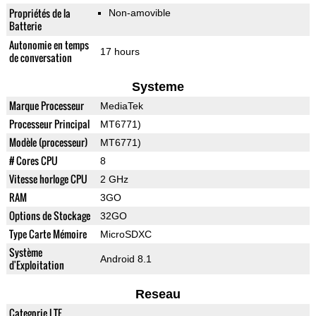
Propriétés de la
Non-amovible
Batterie
Autonomie en temps
17 hours
de conversation
Systeme
Marque Processeur
MediaTek
Processeur Principal
MT6771)
Modèle (processeur)
MT6771)
# Cores CPU
8
Vitesse horloge CPU
2 GHz
RAM
3GO
Options de Stockage
32GO
Type Carte Mémoire
MicroSDXC
Système
Android 8.1
d'Exploitation
Reseau
Categorie LTE