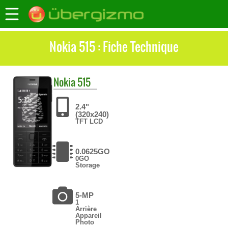
Nokia 515 : Fiche Technique
Nokia
515
2.4"
(320x240)
TFT LCD
0.0625GO
0GO
Storage
5-MP
1
Arrière
Appareil
Photo