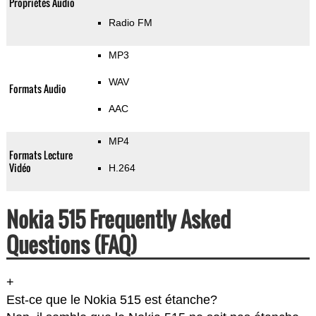
Propriétés Audio
Radio FM
MP3
WAV
Formats Audio
AAC
MP4
Formats Lecture
Vidéo
H.264
Nokia 515 Frequently Asked
Questions (FAQ)
+
Est-ce que le Nokia 515 est étanche?