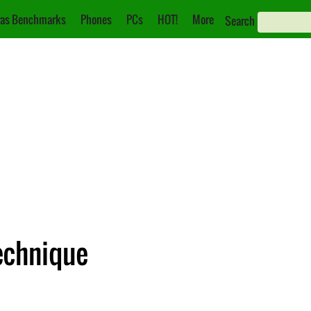
as Benchmarks
Phones
PCs
HOT!
More
Search
Technique