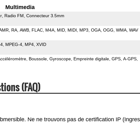
Multimedia
r
Radio FM
Connecteur 3.5mm
AMR
RA
AWB
FLAC
M4A
MID
MIDI
MP3
OGA
OGG
WMA
WAV
64
MPEG-4
MP4
XVID
ccéléromètre
Boussole
Gyroscope
Empreinte digitale
GPS
A-GPS
tions (FAQ)
ubmersible. Ne ne trouvons pas de certification IP (Ingre