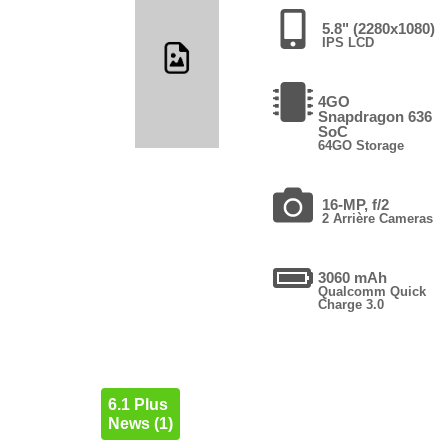
5.8" (2280x1080)
IPS LCD
4GO
Snapdragon 636
SoC
64GO Storage
16-MP, f/2
2 Arrière Cameras
3060 mAh
Qualcomm Quick
Charge 3.0
6.1 Plus
News (1)