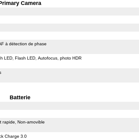
Primary Camera
AF à détection de phase
sh LED
Flash LED
Autofocus
photo HDR
s
Batterie
 rapide
Non-amovible
k Charge 3.0