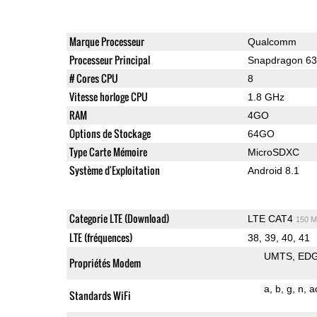
Marque Processeur
Qualcomm
Processeur Principal
Snapdragon 6
# Cores CPU
8
Vitesse horloge CPU
1.8 GHz
RAM
4GO
Options de Stockage
64GO
Type Carte Mémoire
MicroSDXC
Système d'Exploitation
Android 8.1
Categorie LTE (Download)
LTE CAT4
150 M
LTE (fréquences)
38, 39, 40, 41
UMTS
ED
Propriétés Modem
a
b
g
n
a
Standards WiFi