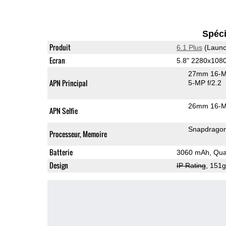
Spéci
Produit
6.1 Plus
(Launc
Ecran
5.8" 2280x108
27mm 16-M
APN Principal
5-MP f/2.2
26mm 16-M
APN Selfie
Snapdrago
Processeur, Memoire
Batterie
3060 mAh, Qua
Design
IP Rating
, 151