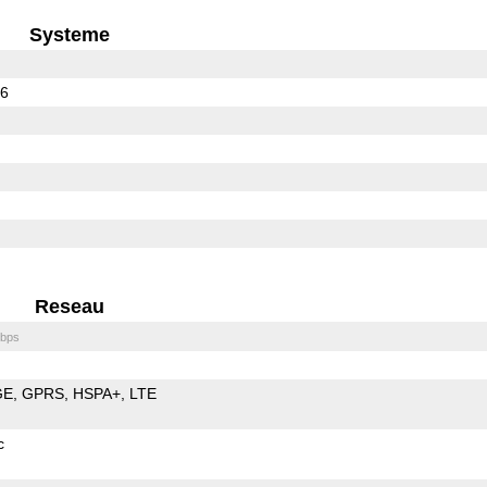
Systeme
36
Reseau
bps
GE
GPRS
HSPA+
LTE
c