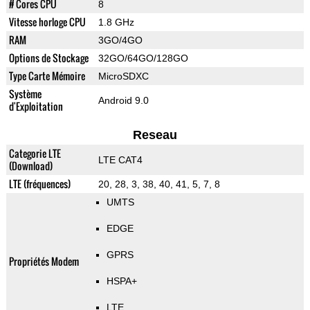
# Cores CPU
8
Vitesse horloge CPU
1.8 GHz
RAM
3GO/4GO
Options de Stockage
32GO/64GO/128GO
Type Carte Mémoire
MicroSDXC
Système
Android 9.0
d'Exploitation
Reseau
Categorie LTE
LTE CAT4
(Download)
LTE (fréquences)
20, 28, 3, 38, 40, 41, 5, 7, 8
UMTS
EDGE
GPRS
Propriétés Modem
HSPA+
LTE