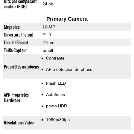
Bits par composant
24 bit
couleur (RGB)
Primary Camera
Mégapixel
16-MP
Ouverture (f-stop)
f/1.9
Focale (35mm)
27mm
Taille Capteur
Small
Contraste
Propriétés autofocus
AF à détection de phase
Flash LED
APN Propriétés
Autofocus
Hardware
photo HDR
1080p/30fps
Résolutions Vidéo