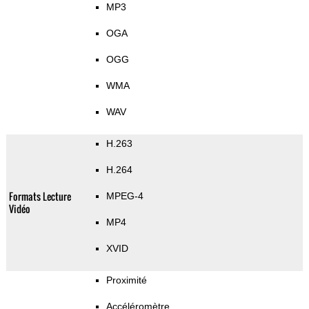
MP3
OGA
OGG
WMA
WAV
H.263
H.264
Formats Lecture
MPEG-4
Vidéo
MP4
XVID
Proximité
Accéléromètre