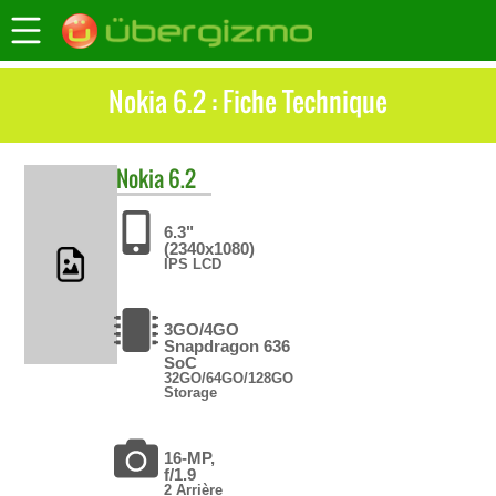
Nokia 6.2 : Fiche Technique
Nokia
6.2
6.3"
(2340x1080)
IPS LCD
3GO/4GO
Snapdragon 636
SoC
32GO/64GO/128GO
Storage
16-MP,
f/1.9
2 Arrière