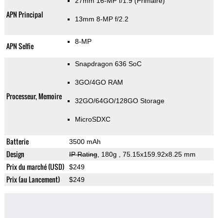
27mm 16-MP f/1.9
(Primaire)
APN Principal
13mm 8-MP f/2.2
8-MP
APN Selfie
Snapdragon 636 SoC
3GO/4GO RAM
Processeur, Memoire
32GO/64GO/128GO Storage
MicroSDXC
Batterie
3500 mAh
Design
IP Rating
, 180g
, 75.15x159.92x8.25 mm
Prix du marché (USD)
$249
Prix (au Lancement)
$249