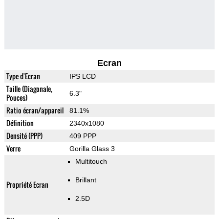
Ecran
Type d'Ecran
IPS LCD
Taille (Diagonale,
6.3"
Pouces)
Ratio écran/appareil
81.1%
Définition
2340x1080
Densité (PPP)
409 PPP
Verre
Gorilla Glass 3
Multitouch
Brillant
Propriété Ecran
2.5D