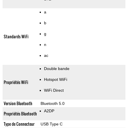
a
b
g
Standards WiFi
n
ac
Double bande
Hotspot WiFi
Propriétés WiFi
WiFi Direct
Version Bluetooth
Bluetooth 5.0
A2DP
Propriétés Bluetooth
Type de Connecteur
USB Type C