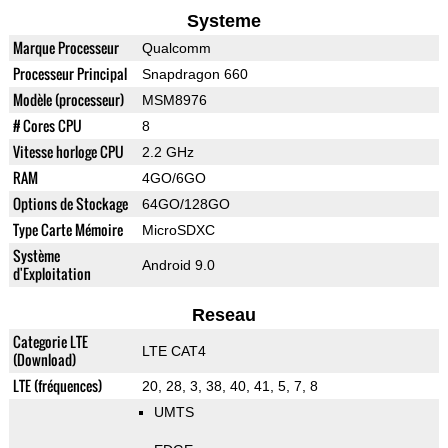
Systeme
Marque Processeur
Qualcomm
Processeur Principal
Snapdragon 660
Modèle (processeur)
MSM8976
# Cores CPU
8
Vitesse horloge CPU
2.2 GHz
RAM
4GO/6GO
Options de Stockage
64GO/128GO
Type Carte Mémoire
MicroSDXC
Système
Android 9.0
d'Exploitation
Reseau
Categorie LTE
LTE CAT4
(Download)
LTE (fréquences)
20, 28, 3, 38, 40, 41, 5, 7, 8
UMTS