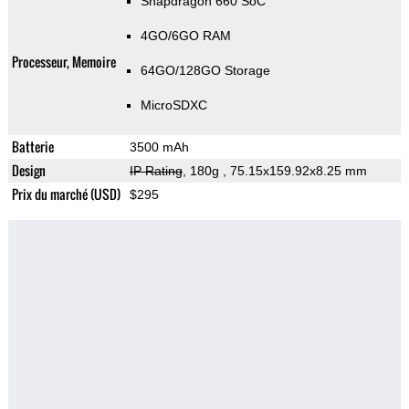
Snapdragon 660 SoC
4GO/6GO RAM
Processeur, Memoire
64GO/128GO Storage
MicroSDXC
Batterie
3500 mAh
Design
IP Rating
, 180g
, 75.15x159.92x8.25 mm
Prix du marché (USD)
$295