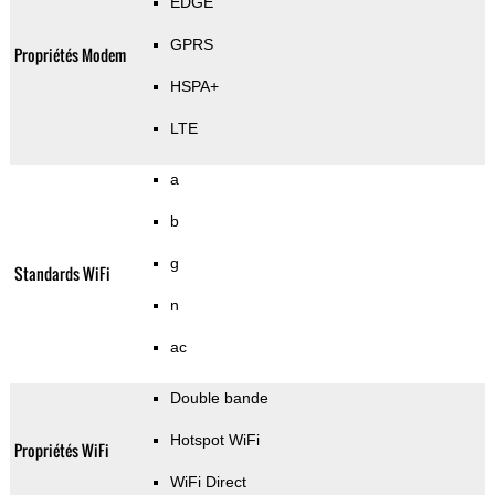
EDGE
GPRS
Propriétés Modem
HSPA+
LTE
a
b
g
Standards WiFi
n
ac
Double bande
Hotspot WiFi
Propriétés WiFi
WiFi Direct