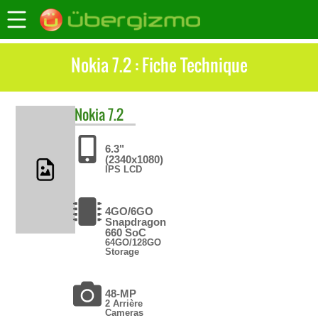
Nokia 7.2 : Fiche Technique
Nokia
7.2
6.3"
(2340x1080)
IPS LCD
4GO/6GO
Snapdragon
660 SoC
64GO/128GO
Storage
48-MP
2 Arrière
Cameras