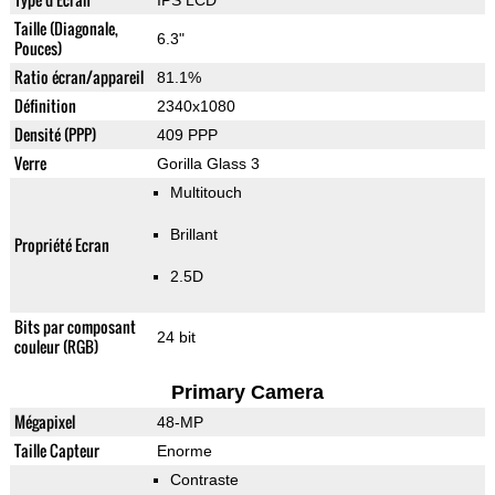
IPS LCD
Taille (Diagonale,
6.3"
Pouces)
Ratio écran/appareil
81.1%
Définition
2340x1080
Densité (PPP)
409 PPP
Verre
Gorilla Glass 3
Multitouch
Brillant
Propriété Ecran
2.5D
Bits par composant
24 bit
couleur (RGB)
Primary Camera
Mégapixel
48-MP
Taille Capteur
Enorme
Contraste