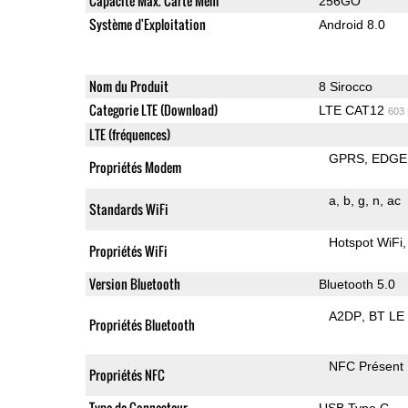
Capacité Max. Carte Mem
256GO
Système d'Exploitation
Android 8.0
Nom du Produit
8 Sirocco
Categorie LTE (Download)
LTE CAT12
603
LTE (fréquences)
GPRS
EDGE
Propriétés Modem
a
b
g
n
ac
Standards WiFi
Hotspot WiFi
Propriétés WiFi
Version Bluetooth
Bluetooth 5.0
A2DP
BT LE
Propriétés Bluetooth
NFC Présent
Propriétés NFC
Type de Connecteur
USB Type C