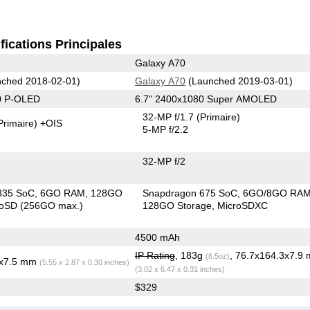
fications Principales
Galaxy A70
ched 2018-02-01)
Galaxy A70
(Launched 2019-03-01)
0 P-OLED
6.7" 2400x1080 Super AMOLED
32-MP f/1.7
(Primaire)
Primaire)
+OIS
5-MP f/2.2
32-MP f/2
835 SoC
6GO RAM
128GO
Snapdragon 675 SoC
6GO/8GO RA
roSD (256GO max.)
128GO Storage
MicroSDXC
4500 mAh
IP Rating
, 183g
, 76.7x164.3x7.9
(6.5oz)
3x7.5 mm
(5.55 x 2.87 x 0.30 inches)
(3.02 x 6.47 x 0.31 inches)
$329