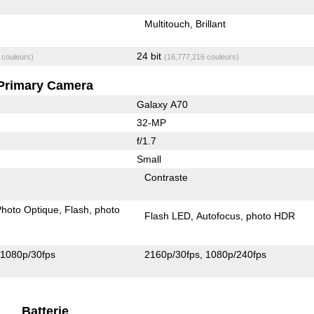
Multitouch
Brillant
24 bit
 couleurs)
(16,777,216 couleurs)
Primary Camera
Galaxy A70
32-MP
f/1.7
Small
Contraste
 Photo Optique
Flash
photo
Flash LED
Autofocus
photo HDR
1080p/30fps
2160p/30fps
1080p/240fps
Batterie