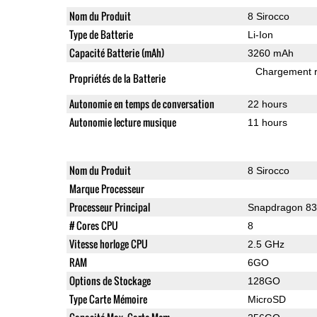
Nom du Produit
8 Sirocco
Type de Batterie
Li-Ion
Capacité Batterie (mAh)
3260 mAh
Chargement 
Propriétés de la Batterie
Autonomie en temps de conversation
22 hours
Autonomie lecture musique
11 hours
Nom du Produit
8 Sirocco
Marque Processeur
Processeur Principal
Snapdragon 8
# Cores CPU
8
Vitesse horloge CPU
2.5 GHz
RAM
6GO
Options de Stockage
128GO
Type Carte Mémoire
MicroSD