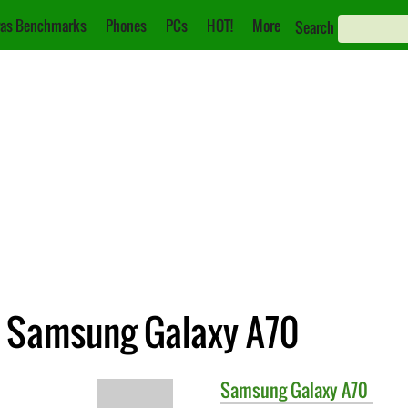
as Benchmarks
Phones
PCs
HOT!
More
Search
e Samsung Galaxy A70
Samsung
Galaxy A70