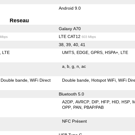
Android 9.0
Reseau
Galaxy A70
LTE CAT12
 Mbps
603 Mbps
38, 39, 40, 41
LTE
UMTS
EDGE
GPRS
HSPA+
LTE
a
b
g
n
ac
Double bande
WiFi Direct
Double bande
Hotspot WiFi
WiFi Dir
Bluetooth 5.0
A2DP
AVRCP
DIP
HFP
HID
HSP
OPP
PAN
PBAP/PAB
NFC Présent
USB Type C