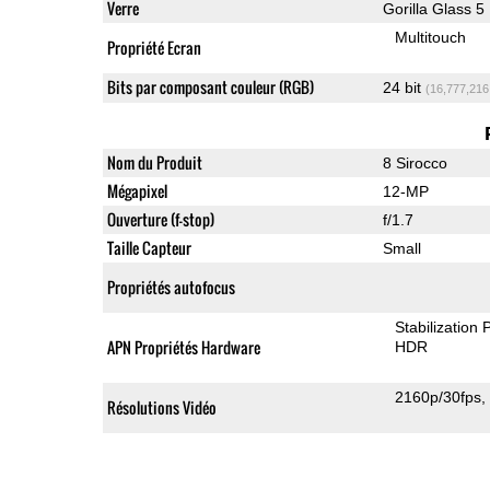
Verre
Gorilla Glass 5
Multitouch
Propriété Ecran
Bits par composant couleur (RGB)
24 bit
(16,777,216
Nom du Produit
8 Sirocco
Mégapixel
12-MP
Ouverture (f-stop)
f/1.7
Taille Capteur
Small
Propriétés autofocus
Stabilization
APN Propriétés Hardware
HDR
2160p/30fps
Résolutions Vidéo