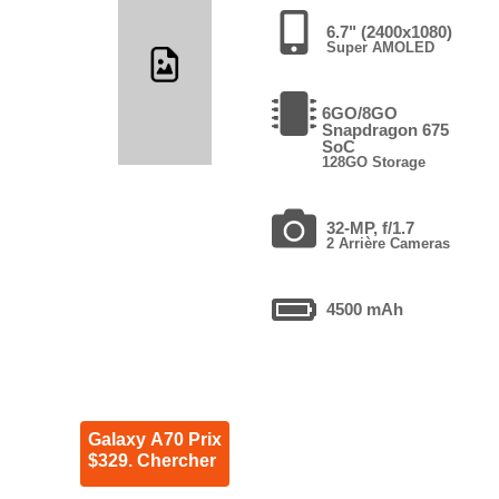
6.7" (2400x1080)
Super AMOLED
6GO/8GO
Snapdragon 675
SoC
128GO Storage
32-MP, f/1.7
2 Arrière Cameras
4500 mAh
Galaxy A70 Prix
$329. Chercher