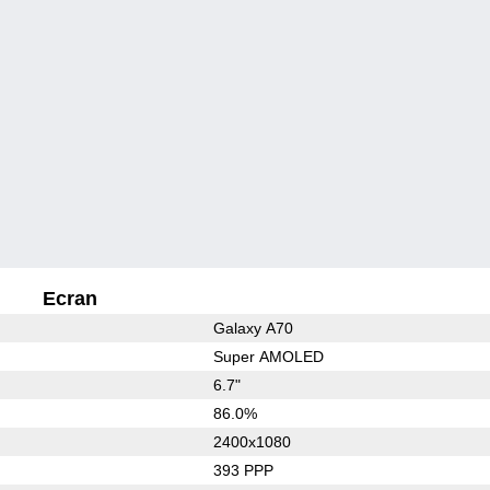
Ecran
Galaxy A70
Super AMOLED
6.7"
86.0%
2400x1080
393 PPP