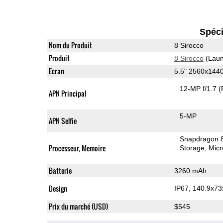
Spéci
Nom du Produit
8 Sirocco
Produit
8 Sirocco
(Laun
Ecran
5.5" 2560x144
12-MP f/1.7
(
APN Principal
5-MP
APN Selfie
Snapdragon 
Processeur, Memoire
Storage
Mic
Batterie
3260 mAh
Design
IP67, 140.9x7
Prix du marché (USD)
$545