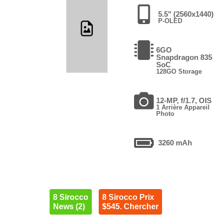
5.5" (2560x1440)
P-OLED
6GO
Snapdragon 835
SoC
128GO Storage
12-MP, f/1.7, OIS
1 Arrière Appareil
Photo
3260 mAh
8 Sirocco
8 Sirocco Prix
News (2)
$545. Chercher