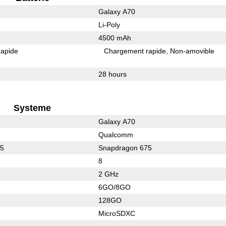
Galaxy A70
Li-Poly
4500 mAh
rapide
Chargement rapide
Non-amovible
28 hours
Systeme
Galaxy A70
Qualcomm
35
Snapdragon 675
8
2 GHz
6GO/8GO
128GO
MicroSDXC