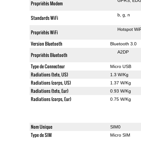
GPRS
ED
Propriétés Modem
b
g
n
Standards WiFi
Hotspot WiF
Propriétés WiFi
Version Bluetooth
Bluetooth 3.0
A2DP
Propriétés Bluetooth
Type de Connecteur
Micro USB
Radiations (tete, US)
1.3 W/Kg
Radiations (corps, US)
1.37 W/Kg
Radiations (tete, Eur)
0.93 W/Kg
Radiations (corps, Eur)
0.75 W/Kg
Nom Unique
SIM0
Type de SIM
Micro SIM