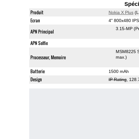
Spéci
Produit
Nokia X Plus
(L
Ecran
4" 800x480 IP
3.15-MP
(P
APN Principal
APN Selfie
MSM8225 S
Processeur, Memoire
max.)
Batterie
1500 mAh
Design
IP Rating
, 128