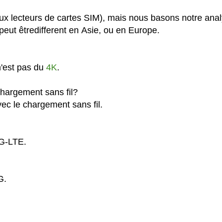
ux lecteurs de cartes SIM), mais nous basons notre ana
eut êtredifferent en Asie, ou en Europe.
n'est pas du
4K
.
chargement sans fil?
ec le chargement sans fil.
4G-LTE.
G.