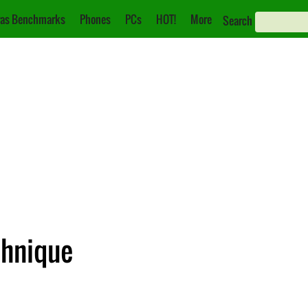
as Benchmarks
Phones
PCs
HOT!
More
Search
chnique