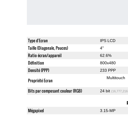
Type d'Ecran
IPS LCD
Taille (Diagonale, Pouces)
4"
Ratio écran/appareil
62.6%
Définition
800x480
Densité (PPP)
233 PPP
Multitouch
Propriété Ecran
Bits par composant couleur (RGB)
24 bit
(16,777,216
Mégapixel
3.15-MP