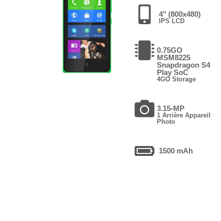
4" (800x480)
IPS LCD
0.75GO
MSM8225
Snapdragon S4
Play SoC
4GO Storage
3.15-MP
1 Arrière Appareil
Photo
1500 mAh