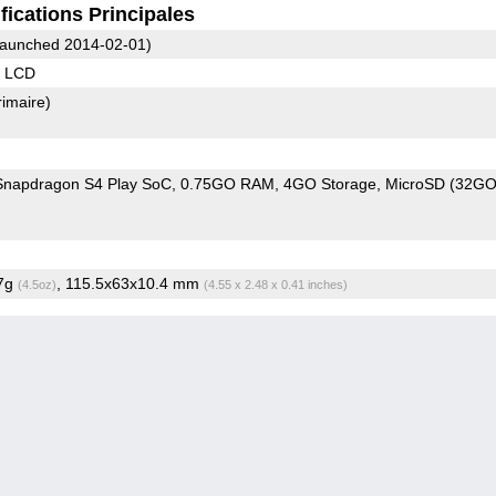
fications Principales
aunched 2014-02-01)
S LCD
rimaire)
napdragon S4 Play SoC
0.75GO RAM
4GO Storage
MicroSD (32G
.7g
, 115.5x63x10.4 mm
(4.5oz)
(4.55 x 2.48 x 0.41 inches)