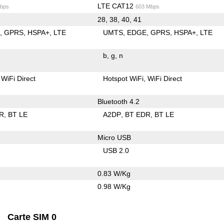
LTE CAT12
bps
603 Mbps
28, 38, 40, 41
E
GPRS
HSPA+
LTE
UMTS
EDGE
GPRS
HSPA+
LTE
b
g
n
WiFi Direct
Hotspot WiFi
WiFi Direct
Bluetooth 4.2
R
BT LE
A2DP
BT EDR
BT LE
Micro USB
USB 2.0
0.83 W/Kg
0.98 W/Kg
Carte SIM 0