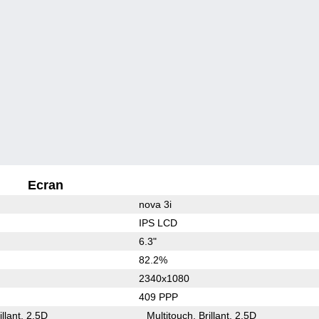
Ecran
nova 3i
IPS LCD
6.3"
82.2%
2340x1080
409 PPP
illant
2.5D
Multitouch
Brillant
2.5D