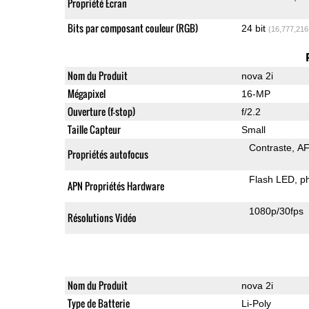
Propriété Ecran
Bits par composant couleur (RGB)
24 bit
(16,777,216
Nom du Produit
nova 2i
Mégapixel
16-MP
Ouverture (f-stop)
f/2.2
Taille Capteur
Small
Contraste
AF
Propriétés autofocus
Flash LED
p
APN Propriétés Hardware
1080p/30fps
Résolutions Vidéo
Nom du Produit
nova 2i
Type de Batterie
Li-Poly