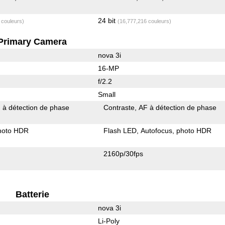
24 bit
 couleurs)
(16,777,216 couleurs)
Primary Camera
nova 3i
16-MP
f/2.2
Small
 à détection de phase
Contraste
AF à détection de phase
hoto HDR
Flash LED
Autofocus
photo HDR
2160p/30fps
Batterie
nova 3i
Li-Poly