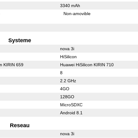
3340 mAh
e
Non-amovible
Systeme
nova 3i
HiSilicon
on KIRIN 659
Huawei HiSilicon KIRIN 710
8
2.2 GHz
4GO
128GO
MicroSDXC
Android 8.1
Reseau
nova 3i