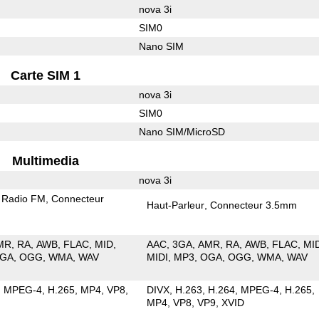
nova 3i
SIM0
Nano SIM
Carte SIM 1
nova 3i
SIM0
Nano SIM/MicroSD
Multimedia
nova 3i
Radio FM
Connecteur
Haut-Parleur
Connecteur 3.5mm
MR
RA
AWB
FLAC
MID
AAC
3GA
AMR
RA
AWB
FLAC
MI
GA
OGG
WMA
WAV
MIDI
MP3
OGA
OGG
WMA
WAV
MPEG-4
H.265
MP4
VP8
DIVX
H.263
H.264
MPEG-4
H.265
MP4
VP8
VP9
XVID