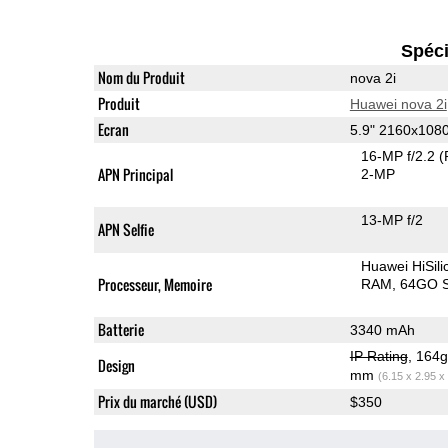
Spéci
Nom du Produit
nova 2i
Produit
Huawei nova 2i
Ecran
5.9" 2160x108
16-MP f/2.2
(
APN Principal
2-MP
13-MP f/2
APN Selfie
Huawei HiSil
Processeur, Memoire
RAM
64GO S
Batterie
3340 mAh
IP Rating
, 164
Design
mm
(6.15 x 2.95 x
Prix du marché (USD)
$350