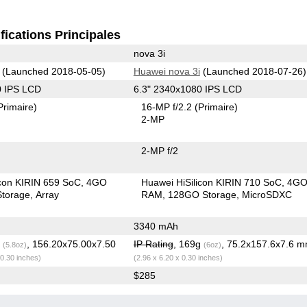
fications Principales
nova 3i
(Launched 2018-05-05)
Huawei nova 3i
(Launched 2018-07-26)
0 IPS LCD
6.3" 2340x1080 IPS LCD
Primaire)
16-MP f/2.2
(Primaire)
2-MP
2-MP f/2
icon KIRIN 659 SoC
4GO
Huawei HiSilicon KIRIN 710 SoC
4G
torage
Array
RAM
128GO Storage
MicroSDXC
3340 mAh
g
, 156.20x75.00x7.50
IP Rating
, 169g
, 75.2x157.6x7.6 
(5.8oz)
(6oz)
 0.30 inches)
(2.96 x 6.20 x 0.30 inches)
$285