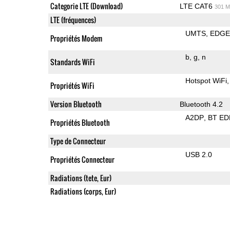
Categorie LTE (Download)
LTE CAT6
301 M
LTE (fréquences)
UMTS
EDG
Propriétés Modem
b
g
n
Standards WiFi
Hotspot WiFi
Propriétés WiFi
Version Bluetooth
Bluetooth 4.2
A2DP
BT ED
Propriétés Bluetooth
Type de Connecteur
USB 2.0
Propriétés Connecteur
Radiations (tete, Eur)
Radiations (corps, Eur)