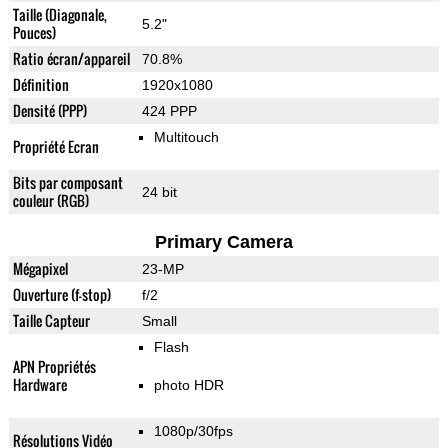
Taille (Diagonale,
5.2"
Pouces)
Ratio écran/appareil
70.8%
Définition
1920x1080
Densité (PPP)
424 PPP
Multitouch
Propriété Ecran
Bits par composant
24 bit
couleur (RGB)
Primary Camera
Mégapixel
23-MP
Ouverture (f-stop)
f/2
Taille Capteur
Small
Flash
APN Propriétés
Hardware
photo HDR
1080p/30fps
Résolutions Vidéo