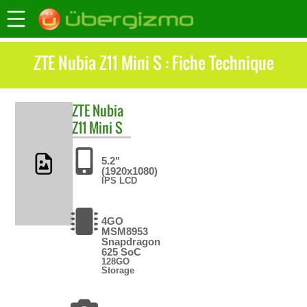
ZTE Nubia Z11 Mini S : Fiche Technique
ZTE
Nubia
Z11 Mini S
5.2"
(1920x1080)
IPS LCD
4GO
MSM8953
Snapdragon
625 SoC
128GO
Storage