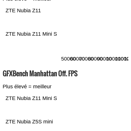
ZTE Nubia Z11
ZTE Nubia Z11 Mini S
50000
60000
70000
80000
90000
100000
11000
12
GFXBench Manhattan Off. FPS
Plus élevé = meilleur
ZTE Nubia Z11 Mini S
ZTE Nubia Z5S mini