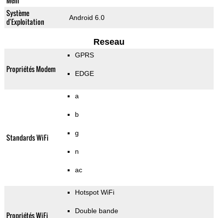
Mem
Système
Android 6.0
d'Exploitation
Reseau
GPRS
Propriétés Modem
EDGE
a
b
g
Standards WiFi
n
ac
Hotspot WiFi
Double bande
Propriétés WiFi