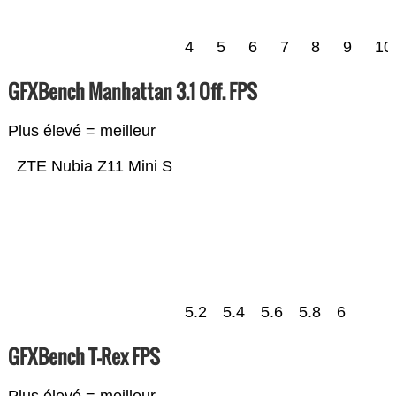
4
5
6
7
8
9
10
GFXBench Manhattan 3.1 Off. FPS
Plus élevé = meilleur
ZTE Nubia Z11 Mini S
5.2
5.4
5.6
5.8
6
GFXBench T-Rex FPS