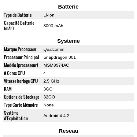
Batterie
Type de Batterie
Li-Ion
Capacité Batterie
3000 mAh
(mAh)
Systeme
Marque Processeur
Qualcomm
Processeur Principal
Snapdragon 801
Modèle (processeur)
MSM8974AC
# Cores CPU
4
Vitesse horloge CPU
2.5 GHz
RAM
3GO
Options de Stockage
32GO
Type Carte Mémoire
None
Système
Android 4.4.2
d'Exploitation
Reseau