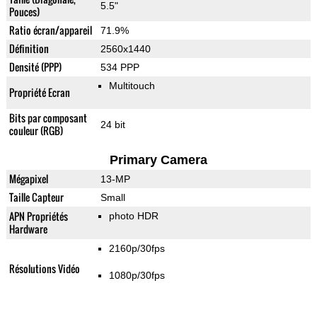
5.5"
Pouces)
Ratio écran/appareil
71.9%
Définition
2560x1440
Densité (PPP)
534 PPP
Multitouch
Propriété Ecran
Bits par composant
24 bit
couleur (RGB)
Primary Camera
Mégapixel
13-MP
Taille Capteur
Small
APN Propriétés
photo HDR
Hardware
2160p/30fps
Résolutions Vidéo
1080p/30fps