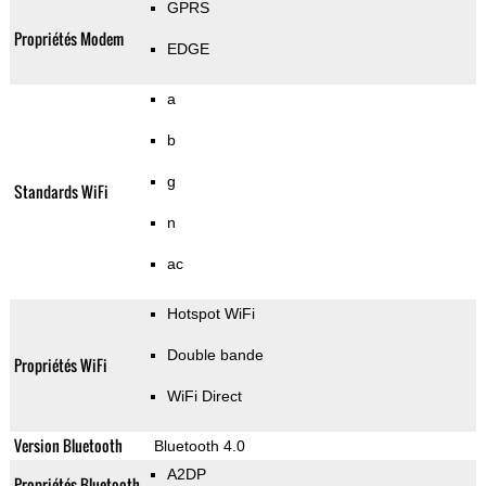
GPRS
Propriétés Modem
EDGE
a
b
g
Standards WiFi
n
ac
Hotspot WiFi
Double bande
Propriétés WiFi
WiFi Direct
Version Bluetooth
Bluetooth 4.0
A2DP
Propriétés Bluetooth