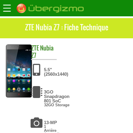
ZTE Nubia Z7 : Fiche Technique
ZTE
Nubia
Z7
5.5"
(2560x1440)
3GO
Snapdragon
801 SoC
32GO Storage
13-MP
1
Arrière