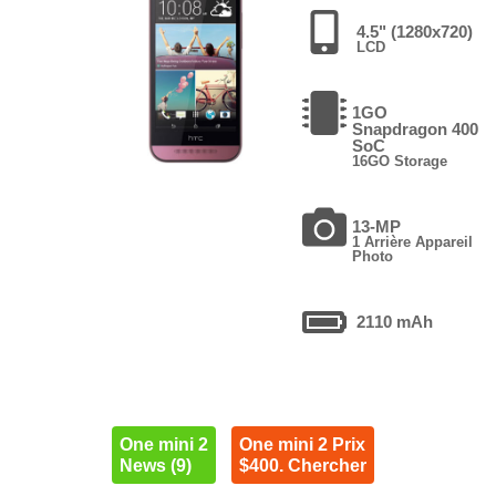
4.5" (1280x720)
LCD
1GO
Snapdragon 400
SoC
16GO Storage
13-MP
1 Arrière Appareil
Photo
2110 mAh
One mini 2
One mini 2 Prix
News (9)
$400. Chercher