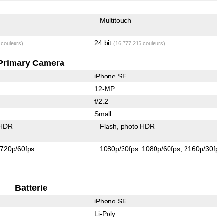
Multitouch
24 bit
 couleurs)
(16,777,216 couleurs)
Primary Camera
iPhone SE
12-MP
f/2.2
Small
 HDR
Flash
photo HDR
720p/60fps
1080p/30fps
1080p/60fps
2160p/30f
Batterie
iPhone SE
Li-Poly