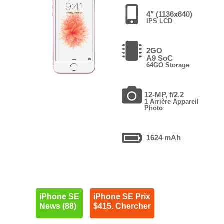
4" (1136x640)
IPS LCD
2GO
A9 SoC
64GO Storage
12-MP, f/2.2
1 Arrière Appareil
Photo
1624 mAh
iPhone SE
iPhone SE Prix
News (88)
$415. Chercher