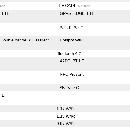
LTE CAT4
bps
150 Mbps
LTE
GPRS
EDGE
LTE
a
b
g
n
ac
Double bande
WiFi Direct
Hotspot WiFi
Bluetooth 4.2
A2DP
BT LE
NFC Présent
USB Type C
HL
1.17 W/Kg
1.19 W/Kg
0.97 W/Kg