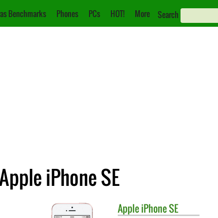
as Benchmarks
Phones
PCs
HOT!
More
Search
 Apple iPhone SE
Apple
iPhone SE