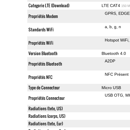
Categorie LTE (Download)
LTE CAT4
150 M
GPRS
EDGE
Propriétés Modem
a
b
g
n
Standards WiFi
Hotspot WiFi
Propriétés WiFi
Version Bluetooth
Bluetooth 4.0
A2DP
Propriétés Bluetooth
NFC Présent
Propriétés NFC
Type de Connecteur
Micro USB
USB OTG
M
Propriétés Connecteur
Radiations (tete, US)
Radiations (corps, US)
Radiations (tete, Eur)