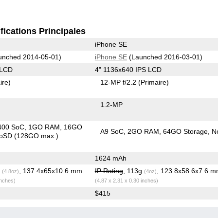
fications Principales
iPhone SE
unched 2014-05-01)
iPhone SE
(Launched 2016-03-01)
 LCD
4" 1136x640 IPS LCD
ire)
12-MP f/2.2
(Primaire)
1.2-MP
400 SoC
1GO RAM
16GO
A9 SoC
2GO RAM
64GO Storage
N
roSD (128GO max.)
1624 mAh
g
, 137.4x65x10.6 mm
IP Rating
, 113g
, 123.8x58.6x7.6 
(4.8oz)
(4oz)
inches)
(4.87 x 2.31 x 0.30 inches)
$415