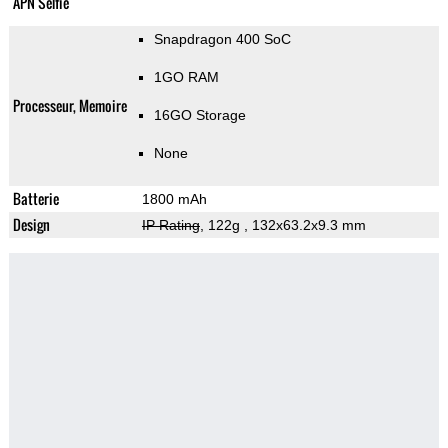
APN Selfie
Snapdragon 400 SoC
1GO RAM
Processeur, Memoire
16GO Storage
None
Batterie
1800 mAh
Design
IP Rating
, 122g
, 132x63.2x9.3 mm