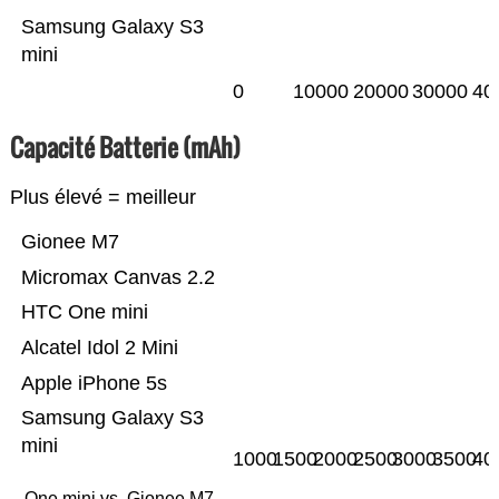
Samsung Galaxy S3
mini
0
10000
20000
30000
40
Capacité Batterie (mAh)
Plus élevé = meilleur
Gionee M7
Micromax Canvas 2.2
HTC One mini
Alcatel Idol 2 Mini
Apple iPhone 5s
Samsung Galaxy S3
mini
1000
1500
2000
2500
3000
3500
40
One mini vs. Gionee M7