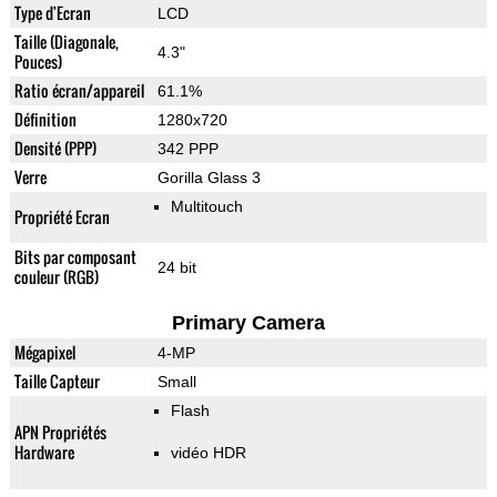
Type d'Ecran
LCD
Taille (Diagonale,
4.3"
Pouces)
Ratio écran/appareil
61.1%
Définition
1280x720
Densité (PPP)
342 PPP
Verre
Gorilla Glass 3
Multitouch
Propriété Ecran
Bits par composant
24 bit
couleur (RGB)
Primary Camera
Mégapixel
4-MP
Taille Capteur
Small
Flash
APN Propriétés
Hardware
vidéo HDR