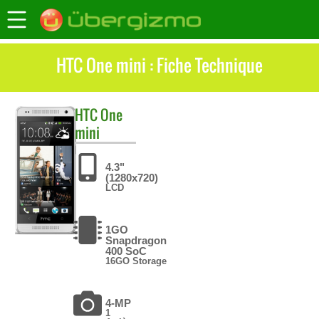
HTC One mini : Fiche Technique
HTC
One
mini
4.3"
(1280x720)
LCD
1GO
Snapdragon
400 SoC
16GO Storage
4-MP
1