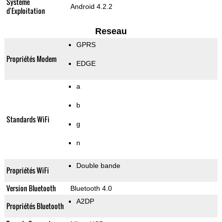
Système
Android 4.2.2
d'Exploitation
Reseau
GPRS
Propriétés Modem
EDGE
a
b
Standards WiFi
g
n
Double bande
Propriétés WiFi
Version Bluetooth
Bluetooth 4.0
A2DP
Propriétés Bluetooth