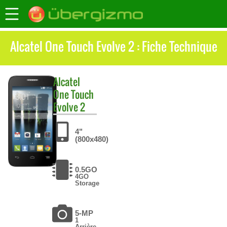
Alcatel One Touch Evolve 2 : Fiche Technique
Alcatel
One Touch
Evolve 2
4"
(800x480)
0.5GO
4GO
Storage
5-MP
1
Arrière