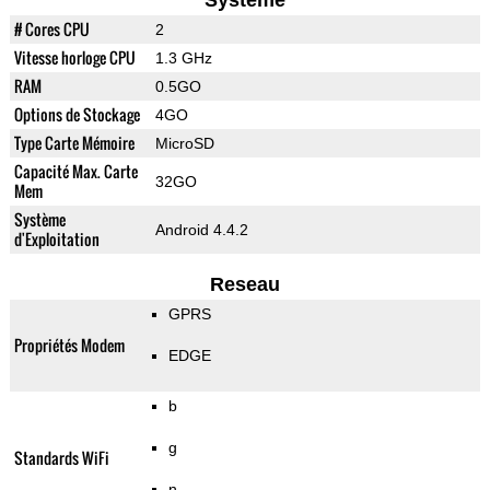
Systeme
# Cores CPU
2
Vitesse horloge CPU
1.3 GHz
RAM
0.5GO
Options de Stockage
4GO
Type Carte Mémoire
MicroSD
Capacité Max. Carte
32GO
Mem
Système
Android 4.4.2
d'Exploitation
Reseau
GPRS
Propriétés Modem
EDGE
b
g
Standards WiFi
n