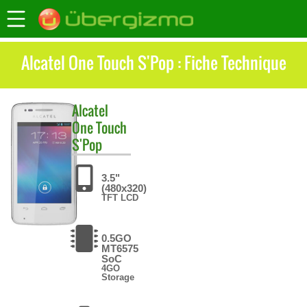
Alcatel One Touch S'Pop : Fiche Technique
Alcatel
One Touch
S'Pop
3.5"
(480x320)
TFT LCD
0.5GO
MT6575
SoC
4GO
Storage