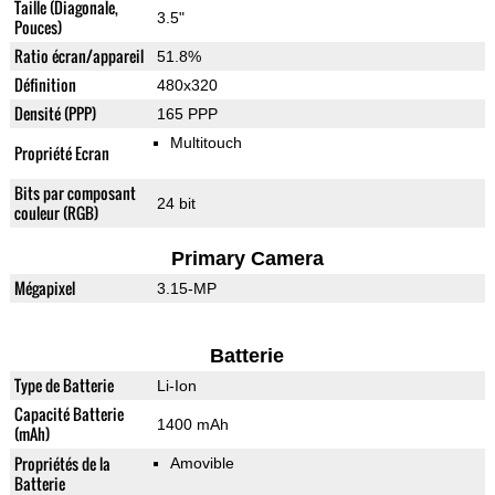
Taille (Diagonale,
3.5"
Pouces)
Ratio écran/appareil
51.8%
Définition
480x320
Densité (PPP)
165 PPP
Multitouch
Propriété Ecran
Bits par composant
24 bit
couleur (RGB)
Primary Camera
Mégapixel
3.15-MP
Batterie
Type de Batterie
Li-Ion
Capacité Batterie
1400 mAh
(mAh)
Propriétés de la
Amovible
Batterie