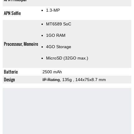
1.3-MP
APN Selfie
MT6589 SoC
1GO RAM
Processeur, Memoire
4GO Storage
MicroSD (32GO max.)
Batterie
2500 mAh
Design
IP Rating
, 135g
, 144x75x8.7 mm