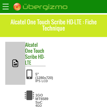
Alcatel One Touch Scribe HD-LTE : Fiche
Technique
Alcatel
One Touch
Scribe HD-
LTE
5"
(1280x720)
IPS LCD
1GO
MT6589
SoC
4GO