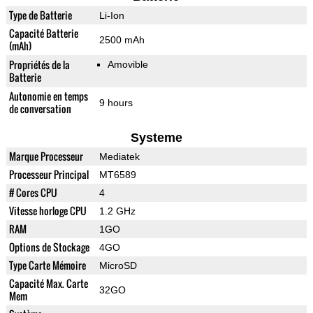
Type de Batterie
Li-Ion
Capacité Batterie
2500 mAh
(mAh)
Propriétés de la
Amovible
Batterie
Autonomie en temps
9 hours
de conversation
Systeme
Marque Processeur
Mediatek
Processeur Principal
MT6589
# Cores CPU
4
Vitesse horloge CPU
1.2 GHz
RAM
1GO
Options de Stockage
4GO
Type Carte Mémoire
MicroSD
Capacité Max. Carte
32GO
Mem