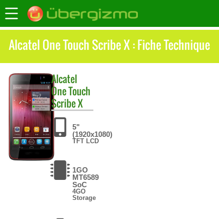
Alcatel One Touch Scribe X : Fiche Technique
Alcatel
One Touch
Scribe X
5"
(1920x1080)
TFT LCD
1GO
MT6589
SoC
4GO
Storage