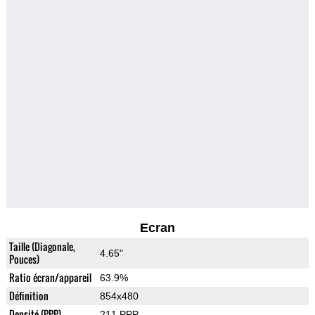
Ecran
Taille (Diagonale,
4.65"
Pouces)
Ratio écran/appareil
63.9%
Définition
854x480
Densité (PPP)
211 PPP