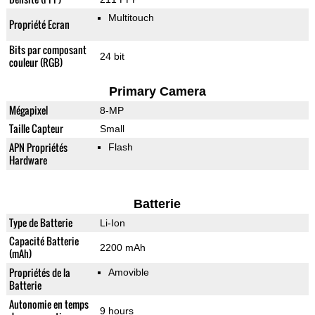
Multitouch
Propriété Ecran
Bits par composant
24 bit
couleur (RGB)
Primary Camera
Mégapixel
8-MP
Taille Capteur
Small
APN Propriétés
Flash
Hardware
Batterie
Type de Batterie
Li-Ion
Capacité Batterie
2200 mAh
(mAh)
Propriétés de la
Amovible
Batterie
Autonomie en temps
9 hours