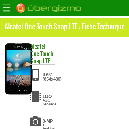
Alcatel One Touch Snap LTE : Fiche Technique
Alcatel
One Touch
Snap LTE
4.65"
(854x480)
1GO
4GO
Storage
8-MP
1
Arrière