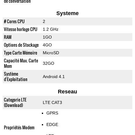
de conversation
Systeme
# Cores CPU
2
Vitesse horloge CPU
1.2 GHz
RAM
1GO
Options de Stockage
4GO
Type Carte Mémoire
MicroSD
Capacité Max. Carte
32GO
Mem
Système
Android 4.1
d'Exploitation
Reseau
Categorie LTE
LTE CAT3
(Download)
GPRS
EDGE
Propriétés Modem