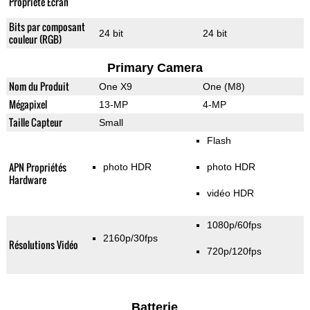
Propriété Ecran
Bits par composant
24 bit
24 bit
couleur (RGB)
Primary Camera
Nom du Produit
One X9
One (M8)
Mégapixel
13-MP
4-MP
Taille Capteur
Small
Flash
APN Propriétés
photo HDR
photo HDR
Hardware
vidéo HDR
1080p/60fps
2160p/30fps
Résolutions Vidéo
720p/120fps
Batterie