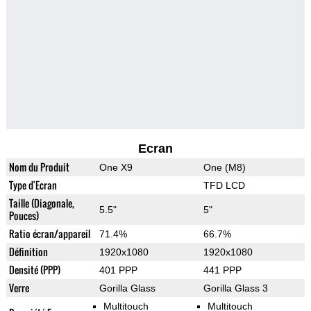
Ecran
Nom du Produit
One X9
One (M8)
Type d'Ecran
TFD LCD
Taille (Diagonale,
5.5"
5"
Pouces)
Ratio écran/appareil
71.4%
66.7%
Définition
1920x1080
1920x1080
Densité (PPP)
401 PPP
441 PPP
Verre
Gorilla Glass
Gorilla Glass 3
Multitouch
Multitouch