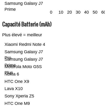
Samsung Galaxy J7
Prime
0
10
20
30
40
50
60
Capacité Batterie (mAh)
Plus élevé = meilleur
Xiaomi Redmi Note 4
Samsung Galaxy J7
Pro
Samsung Galaxy J7
Prime
Motorola Moto G5S
Plus
Nokia 6
HTC One X9
Lava X10
Sony Xperia Z5
HTC One M9