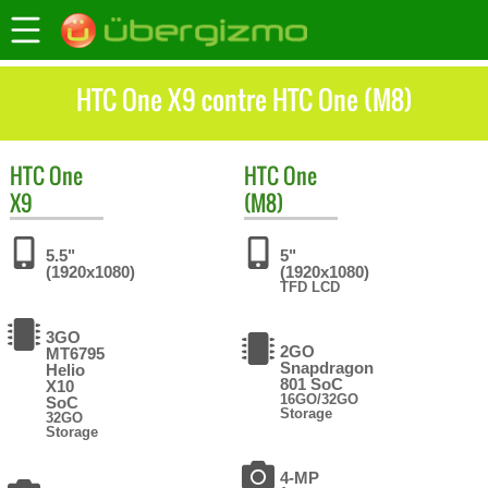
HTC One X9 contre HTC One (M8)
HTC
One
HTC
One
X9
(M8)
5.5"
5"
(1920x1080)
(1920x1080)
TFD LCD
3GO
2GO
MT6795
Snapdragon
Helio
801 SoC
X10
16GO/32GO
SoC
Storage
32GO
Storage
4-MP