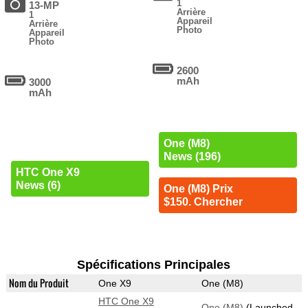
1
13-MP
Arrière
1
Appareil
Arrière
Photo
Appareil
Photo
2600
mAh
3000
mAh
One (M8)
News (196)
HTC One X9
News (6)
One (M8) Prix
$150. Chercher
Spécifications Principales
Nom du Produit
One X9
One (M8)
HTC One X9
One (M8)
(Launched