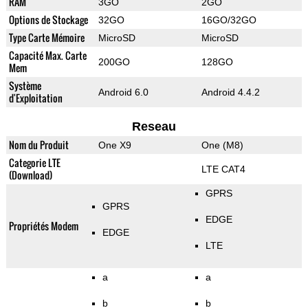
RAM
3GO
2GO
Options de Stockage
32GO
16GO/32GO
Type Carte Mémoire
MicroSD
MicroSD
Capacité Max. Carte
200GO
128GO
Mem
Système
Android 6.0
Android 4.4.2
d'Exploitation
Reseau
Nom du Produit
One X9
One (M8)
Categorie LTE
LTE CAT4
(Download)
GPRS
GPRS
EDGE
Propriétés Modem
EDGE
LTE
a
a
b
b