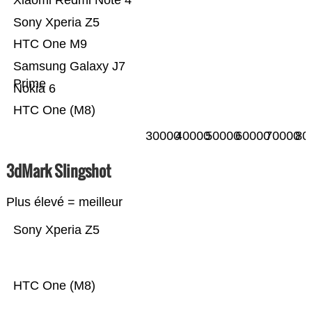
Xiaomi Redmi Note 4
Sony Xperia Z5
HTC One M9
Samsung Galaxy J7
Prime
Nokia 6
HTC One (M8)
30000
40000
50000
60000
70000
80
3dMark Slingshot
Plus élevé = meilleur
Sony Xperia Z5
HTC One (M8)