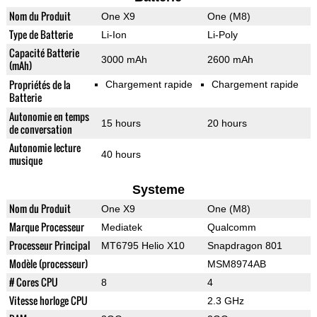
Nom du Produit
One X9
One (M8)
Type de Batterie
Li-Ion
Li-Poly
Capacité Batterie
3000 mAh
2600 mAh
(mAh)
Propriétés de la
Chargement rapide
Chargement rapide
Batterie
Autonomie en temps
15 hours
20 hours
de conversation
Autonomie lecture
40 hours
musique
Systeme
Nom du Produit
One X9
One (M8)
Marque Processeur
Mediatek
Qualcomm
Processeur Principal
MT6795 Helio X10
Snapdragon 801
Modèle (processeur)
MSM8974AB
# Cores CPU
8
4
Vitesse horloge CPU
2.3 GHz