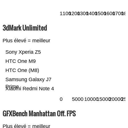
1100
1200
1300
1400
1500
1600
1700
18
3dMark Unlimited
Plus élevé = meilleur
Sony Xperia Z5
HTC One M9
HTC One (M8)
Samsung Galaxy J7
Prime
Xiaomi Redmi Note 4
0
5000
10000
15000
20000
25
GFXBench Manhattan Off. FPS
Plus élevé = meilleur