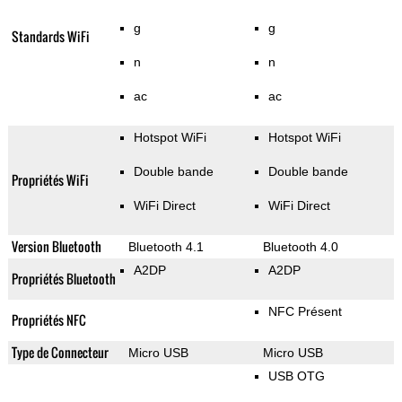
g
g
Standards WiFi
n
n
ac
ac
Hotspot WiFi
Hotspot WiFi
Double bande
Double bande
Propriétés WiFi
WiFi Direct
WiFi Direct
Version Bluetooth
Bluetooth 4.1
Bluetooth 4.0
A2DP
A2DP
Propriétés Bluetooth
NFC Présent
Propriétés NFC
Type de Connecteur
Micro USB
Micro USB
USB OTG