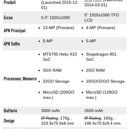
Produit
(Launched 2015-12-
2014-03-01)
01)
5" 1920x1080 TFD
Ecran
5.5" 1920x1080
LCD
13-MP
(Primaire)
4-MP
(Primaire)
APN Principal
5-MP
5-MP
APN Selfie
MT6795 Helio X10
Snapdragon 801
SoC
SoC
3GO RAM
2GO RAM
Processeur, Memoire
32GO Storage
16GO/32GO Storage
MicroSD (200GO
MicroSD (128GO
max.)
max.)
Batterie
3000 mAh
2600 mAh
IP Rating
, 170g
,
IP Rating
, 160g
,
Design
153.9x75.9x8 mm
146.4x70.6x9.4 mm