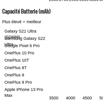
Capacité Batterie (mAh)
Plus élevé = meilleur
Galaxy S21 Ultra
(SD888)
Samsung Galaxy S22
Ultra
Google Pixel 6 Pro
OnePlus 10 Pro
OnePlus 10T
OnePlus 8T
OnePlus 9
OnePlus 9 Pro
Apple iPhone 13 Pro
Max
3500
4000
4500
50