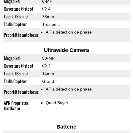
Mégapixel
8-MP
Ouverture (f-stop)
f/2.4
Focale (35mm)
78mm
Taille Capteur
Très petit
AF à détection de phase
Propriétés autofocus
Ultrawide Camera
Mégapixel
50-MP
Ouverture (f-stop)
f/2.2
Focale (35mm)
14mm
Taille Capteur
Grand
AF à détection de phase
Propriétés autofocus
APN Propriétés
Quad Bayer
Hardware
Batterie