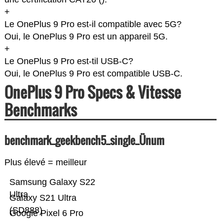
+
Le OnePlus 9 Pro est-il compatible avec 5G?
Oui, le OnePlus 9 Pro est un appareil 5G.
+
Le OnePlus 9 Pro est-til USB-C?
Oui, le OnePlus 9 Pro est compatible USB-C.
OnePlus 9 Pro Specs & Vitesse
Benchmarks
benchmark_geekbench5_single_Ünum
Plus élevé = meilleur
Samsung Galaxy S22
Ultra
Galaxy S21 Ultra
(SD888)
Google Pixel 6 Pro