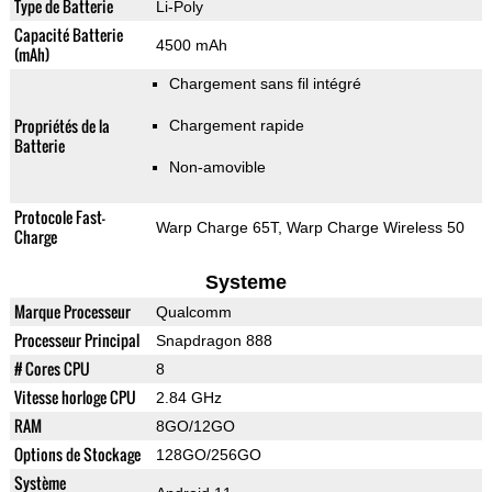
Type de Batterie
Li-Poly
Capacité Batterie
4500 mAh
(mAh)
Chargement sans fil intégré
Propriétés de la
Chargement rapide
Batterie
Non-amovible
Protocole Fast-
Warp Charge 65T, Warp Charge Wireless 50
Charge
Systeme
Marque Processeur
Qualcomm
Processeur Principal
Snapdragon 888
# Cores CPU
8
Vitesse horloge CPU
2.84 GHz
RAM
8GO/12GO
Options de Stockage
128GO/256GO
Système