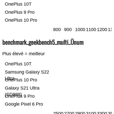
OnePlus 10T
OnePlus 9 Pro
OnePlus 10 Pro
800
900
1000
1100
1200
13
benchmark_geekbench5_multi_Ünum
Plus élevé = meilleur
OnePlus 10T
Samsung Galaxy S22
Ultra
OnePlus 10 Pro
Galaxy S21 Ultra
(SD888)
OnePlus 9 Pro
Google Pixel 6 Pro
2500
2700
2900
3100
3300
35