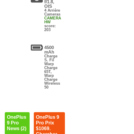
f/1.8,
OIS
4 Arrière
Cameras
CAMERA
HW
score:
203
4500
mAh
Charge
S. Fil
Warp
Charge
65T,
Warp
Charge
Wireless
50
OnePlus
OnePlus 9
9 Pro
Pro Prix
News (2)
$1069.