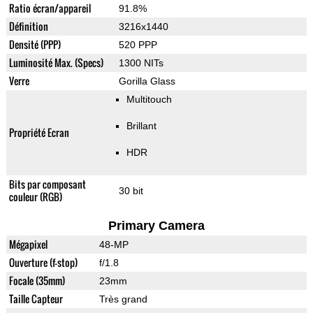
Ratio écran/appareil
91.8%
Définition
3216x1440
Densité (PPP)
520 PPP
Luminosité Max. (Specs)
1300 NITs
Verre
Gorilla Glass
Multitouch
Brillant
Propriété Ecran
HDR
Bits par composant
30 bit
couleur (RGB)
Primary Camera
Mégapixel
48-MP
Ouverture (f-stop)
f/1.8
Focale (35mm)
23mm
Taille Capteur
Très grand