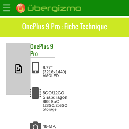
OnePlus 9 Pro : Fiche Technique
OnePlus
9
Pro
6.77"
(3216x1440)
AMOLED
8GO/12GO
Snapdragon
888 SoC
128GO/256GO
Storage
48-MP,