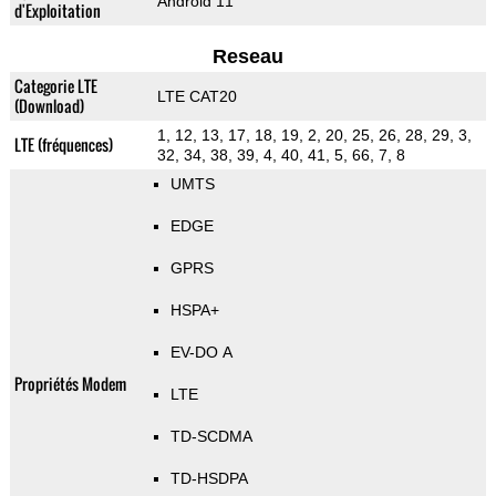
Android 11
d'Exploitation
Reseau
Categorie LTE
LTE CAT20
(Download)
1, 12, 13, 17, 18, 19, 2, 20, 25, 26, 28, 29, 3,
LTE (fréquences)
32, 34, 38, 39, 4, 40, 41, 5, 66, 7, 8
UMTS
EDGE
GPRS
HSPA+
EV-DO A
Propriétés Modem
LTE
TD-SCDMA
TD-HSDPA