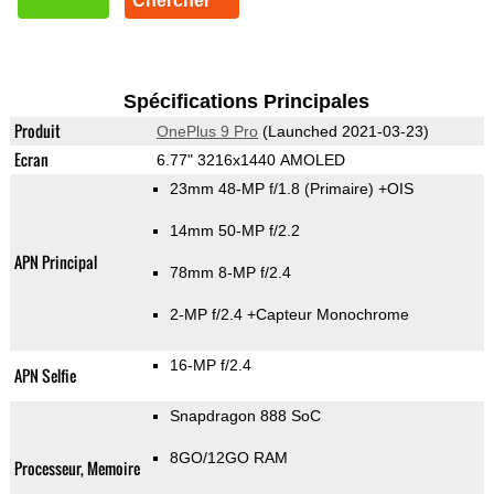
Chercher
Spécifications Principales
Produit
OnePlus 9 Pro
(Launched 2021-03-23)
Ecran
6.77" 3216x1440 AMOLED
23mm 48-MP f/1.8
(Primaire)
+OIS
14mm 50-MP f/2.2
APN Principal
78mm 8-MP f/2.4
2-MP f/2.4
+Capteur Monochrome
16-MP f/2.4
APN Selfie
Snapdragon 888 SoC
8GO/12GO RAM
Processeur, Memoire