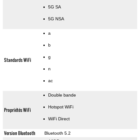
5G SA
5G NSA
a
b
g
Standards WiFi
n
ac
Double bande
Hotspot WiFi
Propriétés WiFi
WiFi Direct
Version Bluetooth
Bluetooth 5.2