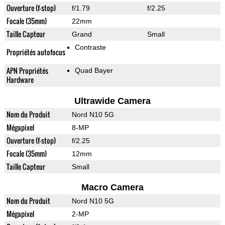
Ouverture (f-stop)
f/1.79
f/2.25
Focale (35mm)
22mm
Taille Capteur
Grand
Small
Contraste
Propriétés autofocus
APN Propriétés
Quad Bayer
Hardware
Ultrawide Camera
Nom du Produit
Nord N10 5G
Mégapixel
8-MP
Ouverture (f-stop)
f/2.25
Focale (35mm)
12mm
Taille Capteur
Small
Macro Camera
Nom du Produit
Nord N10 5G
Mégapixel
2-MP