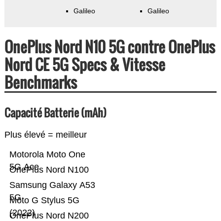
Galileo
Galileo
OnePlus Nord N10 5G contre OnePlus
Nord CE 5G Specs & Vitesse
Benchmarks
Capacité Batterie (mAh)
Plus élevé = meilleur
Motorola Moto One
5G Ace
OnePlus Nord N100
Samsung Galaxy A53
5G
Moto G Stylus 5G
(2022)
OnePlus Nord N200