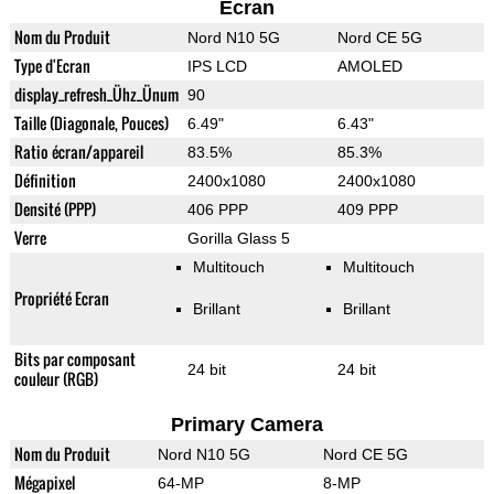
Ecran
Nom du Produit
Nord N10 5G
Nord CE 5G
Type d'Ecran
IPS LCD
AMOLED
display_refresh_Ühz_Ünum
90
Taille (Diagonale, Pouces)
6.49"
6.43"
Ratio écran/appareil
83.5%
85.3%
Définition
2400x1080
2400x1080
Densité (PPP)
406 PPP
409 PPP
Verre
Gorilla Glass 5
Multitouch
Multitouch
Propriété Ecran
Brillant
Brillant
Bits par composant
24 bit
24 bit
couleur (RGB)
Primary Camera
Nom du Produit
Nord N10 5G
Nord CE 5G
Mégapixel
64-MP
8-MP