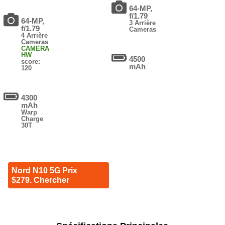
64-MP,
f/1.79
64-MP,
3 Arrière
f/1.79
Cameras
4 Arrière
Cameras
CAMERA
HW
4500
score:
mAh
120
4300
mAh
Warp
Charge
30T
Nord N10 5G Prix
$279. Chercher