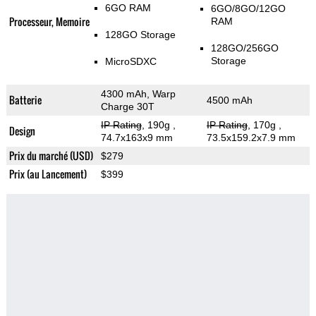
6GO RAM
6GO/8GO/12GO
Processeur, Memoire
RAM
128GO Storage
128GO/256GO
Storage
MicroSDXC
4300 mAh, Warp
Batterie
4500 mAh
Charge 30T
IP Rating
, 190g
,
IP Rating
, 170g
,
Design
74.7x163x9 mm
73.5x159.2x7.9 mm
Prix du marché (USD)
$279
Prix (au Lancement)
$399