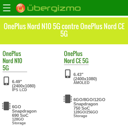
OnePlus Nord N10 5G contre OnePlus Nord CE
5G
OnePlus
OnePlus
Nord N10
Nord CE 5G
5G
6.43"
(2400x1080)
6.49"
AMOLED
(2400x1080)
IPS LCD
6GO/8GO/12GO
Snapdragon
6GO
750 SoC
Snapdragon
128GO/256GO
690 SoC
Storage
128GO
Storage