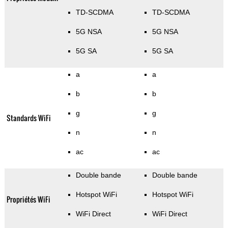
TD-SCDMA
TD-SCDMA
5G NSA
5G NSA
5G SA
5G SA
a
a
b
b
g
g
Standards WiFi
n
n
ac
ac
Double bande
Double bande
Hotspot WiFi
Hotspot WiFi
Propriétés WiFi
WiFi Direct
WiFi Direct