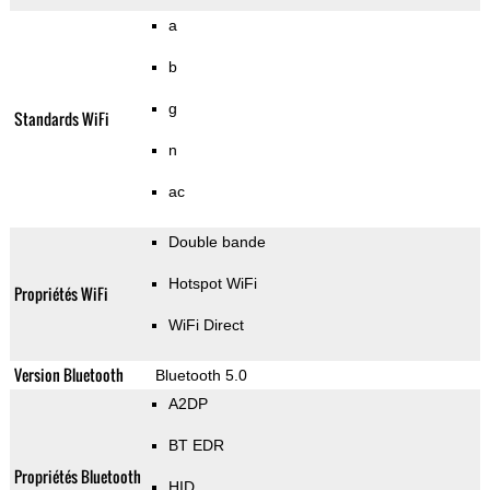
a
b
g
Standards WiFi
n
ac
Double bande
Hotspot WiFi
Propriétés WiFi
WiFi Direct
Version Bluetooth
Bluetooth 5.0
A2DP
BT EDR
Propriétés Bluetooth
HID