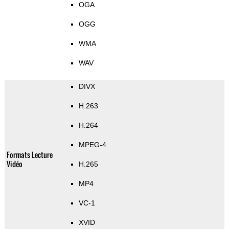
OGA
OGG
WMA
WAV
DIVX
H.263
H.264
MPEG-4
Formats Lecture
Vidéo
H.265
MP4
VC-1
XVID