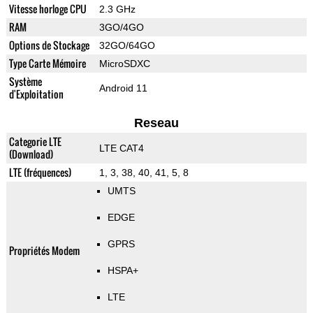
Vitesse horloge CPU
2.3 GHz
RAM
3GO/4GO
Options de Stockage
32GO/64GO
Type Carte Mémoire
MicroSDXC
Système
Android 11
d'Exploitation
Reseau
Categorie LTE
LTE CAT4
(Download)
LTE (fréquences)
1, 3, 38, 40, 41, 5, 8
UMTS
EDGE
GPRS
Propriétés Modem
HSPA+
LTE