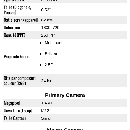
Taille (Diagonale,
6.52"
Pouces)
Ratio écran/appareil
82.8%
Définition
1600x720
Densité (PPP)
269 PPP
Multitouch
Brillant
Propriété Ecran
2.5D
Bits par composant
24 bit
couleur (RGB)
Primary Camera
Mégapixel
13-MP
Ouverture (f-stop)
f/2.2
Taille Capteur
Small