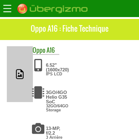
Oppo A16 : Fiche Technique
Oppo
A16
6.52"
(1600x720)
IPS LCD
3GO/4GO
Helio G35
SoC
32GO/64GO
Storage
13-MP,
f/2.2
3 Arrière