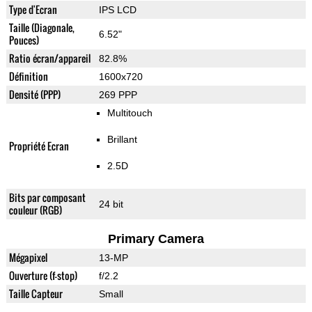
Type d'Ecran
IPS LCD
Taille (Diagonale,
6.52"
Pouces)
Ratio écran/appareil
82.8%
Définition
1600x720
Densité (PPP)
269 PPP
Multitouch
Brillant
Propriété Ecran
2.5D
Bits par composant
24 bit
couleur (RGB)
Primary Camera
Mégapixel
13-MP
Ouverture (f-stop)
f/2.2
Taille Capteur
Small