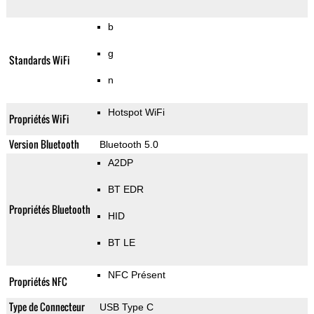
b
g
Standards WiFi
n
Hotspot WiFi
Propriétés WiFi
Version Bluetooth
Bluetooth 5.0
A2DP
BT EDR
Propriétés Bluetooth
HID
BT LE
NFC Présent
Propriétés NFC
Type de Connecteur
USB Type C