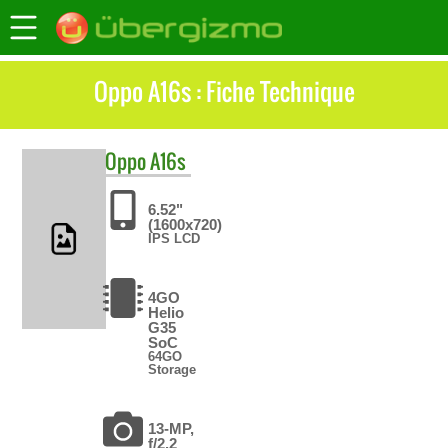
Oppo A16s : Fiche Technique
Oppo
A16s
6.52"
(1600x720)
IPS LCD
4GO
Helio
G35
SoC
64GO
Storage
13-MP,
f/2.2