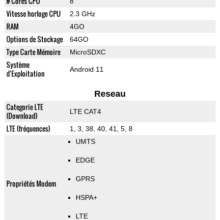
# Cores CPU
8
Vitesse horloge CPU
2.3 GHz
RAM
4GO
Options de Stockage
64GO
Type Carte Mémoire
MicroSDXC
Système
Android 11
d'Exploitation
Reseau
Categorie LTE
LTE CAT4
(Download)
LTE (fréquences)
1, 3, 38, 40, 41, 5, 8
UMTS
EDGE
GPRS
Propriétés Modem
HSPA+
LTE