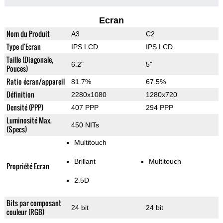
Ecran
Nom du Produit
A3
C2
Type d'Ecran
IPS LCD
IPS LCD
Taille (Diagonale,
6.2"
5"
Pouces)
Ratio écran/appareil
81.7%
67.5%
Définition
2280x1080
1280x720
Densité (PPP)
407 PPP
294 PPP
Luminosité Max.
450 NITs
(Specs)
Multitouch
Brillant
Multitouch
Propriété Ecran
2.5D
Bits par composant
24 bit
24 bit
couleur (RGB)