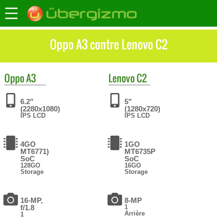
Oppo A3 contre Lenovo C2
Oppo
A3
Lenovo
C2
6.2"
5"
(2280x1080)
(1280x720)
IPS LCD
IPS LCD
4GO
1GO
MT6771)
MT6735P
SoC
SoC
128GO
16GO
Storage
Storage
16-MP,
8-MP
f/1.8
1
Arrière
1