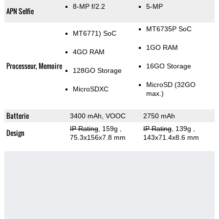
8-MP f/2.2
5-MP
APN Selfie
MT6735P SoC
MT6771) SoC
1GO RAM
4GO RAM
Processeur, Memoire
16GO Storage
128GO Storage
MicroSD (32GO
MicroSDXC
max.)
Batterie
3400 mAh, VOOC
2750 mAh
IP Rating
, 159g
,
IP Rating
, 139g
,
Design
75.3x156x7.8 mm
143x71.4x8.6 mm