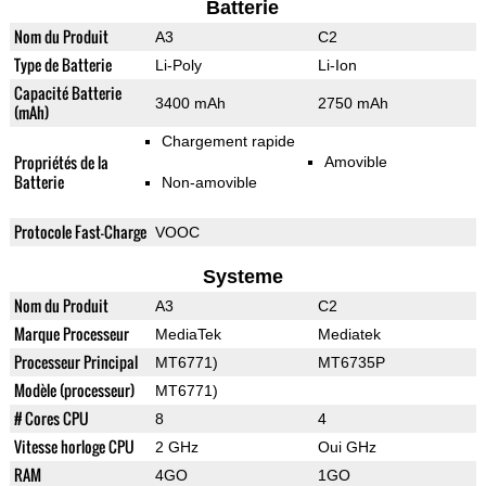
Batterie
Nom du Produit
A3
C2
Type de Batterie
Li-Poly
Li-Ion
Capacité Batterie
3400 mAh
2750 mAh
(mAh)
Chargement rapide
Propriétés de la
Amovible
Batterie
Non-amovible
Protocole Fast-Charge
VOOC
Systeme
Nom du Produit
A3
C2
Marque Processeur
MediaTek
Mediatek
Processeur Principal
MT6771)
MT6735P
Modèle (processeur)
MT6771)
# Cores CPU
8
4
Vitesse horloge CPU
2 GHz
Oui GHz
RAM
4GO
1GO