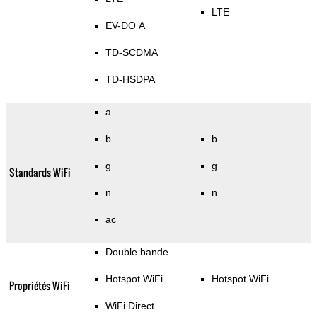
LTE
EV-DO A
TD-SCDMA
TD-HSDPA
a
b
b
g
g
Standards WiFi
n
n
ac
Double bande
Hotspot WiFi
Hotspot WiFi
Propriétés WiFi
WiFi Direct