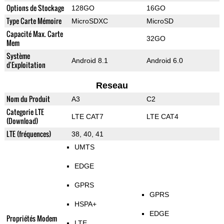
Options de Stockage
128GO
16GO
Type Carte Mémoire
MicroSDXC
MicroSD
Capacité Max. Carte
32GO
Mem
Système
Android 8.1
Android 6.0
d'Exploitation
Reseau
Nom du Produit
A3
C2
Categorie LTE
LTE CAT7
LTE CAT4
(Download)
LTE (fréquences)
38, 40, 41
UMTS
EDGE
GPRS
GPRS
HSPA+
EDGE
Propriétés Modem
LTE