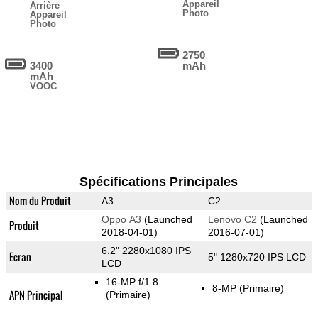
Appareil
Arrière
Photo
Appareil
Photo
2750
3400
mAh
mAh
VOOC
Spécifications Principales
Nom du Produit
A3
C2
Oppo A3
(Launched
Lenovo C2
(Launched
Produit
2018-04-01)
2016-07-01)
6.2" 2280x1080 IPS
Ecran
5" 1280x720 IPS LCD
LCD
16-MP f/1.8
8-MP
(Primaire)
APN Principal
(Primaire)