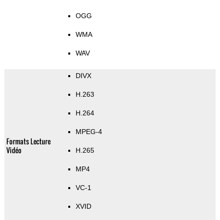
OGG
WMA
WAV
DIVX
H.263
H.264
MPEG-4
Formats Lecture
Vidéo
H.265
MP4
VC-1
XVID