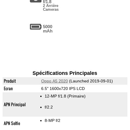
f/1.8
2 Arrière
Cameras
5000
mAh
Spécifications Principales
Produit
Oppo A5 2020
(Launched 2019-09-01)
Ecran
6.5" 1600x720 IPS LCD
12-MP f/1.8
(Primaire)
APN Principal
f/2.2
8-MP f/2
APN Selfie