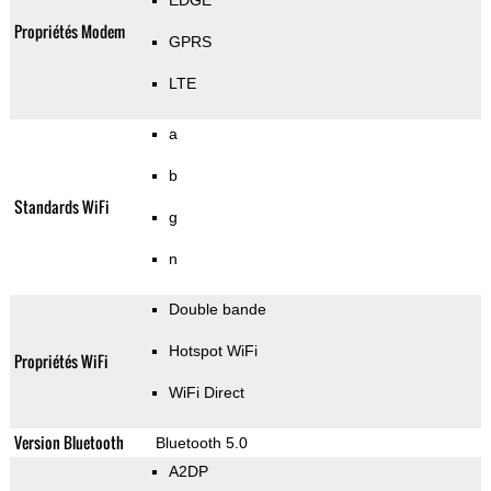
EDGE
Propriétés Modem
GPRS
LTE
a
b
Standards WiFi
g
n
Double bande
Hotspot WiFi
Propriétés WiFi
WiFi Direct
Version Bluetooth
Bluetooth 5.0
A2DP