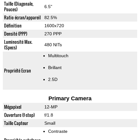
Taille (Diagonale,
6.5"
Pouces)
Ratio écran/appareil
82.5%
Définition
1600x720
Densité (PPP)
270 PPP
Luminosité Max.
480 NITs
(Specs)
Multitouch
Brillant
Propriété Ecran
2.5D
Primary Camera
Mégapixel
12-MP
Ouverture (f-stop)
f/1.8
Taille Capteur
Small
Contraste