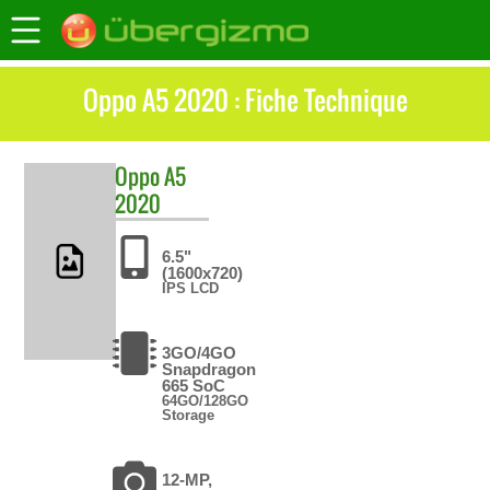
Oppo A5 2020 : Fiche Technique
Oppo
A5
2020
6.5"
(1600x720)
IPS LCD
3GO/4GO
Snapdragon
665 SoC
64GO/128GO
Storage
12-MP,