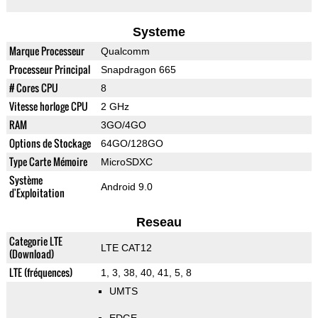
Systeme
Marque Processeur
Qualcomm
Processeur Principal
Snapdragon 665
# Cores CPU
8
Vitesse horloge CPU
2 GHz
RAM
3GO/4GO
Options de Stockage
64GO/128GO
Type Carte Mémoire
MicroSDXC
Système
Android 9.0
d'Exploitation
Reseau
Categorie LTE
LTE CAT12
(Download)
LTE (fréquences)
1, 3, 38, 40, 41, 5, 8
UMTS