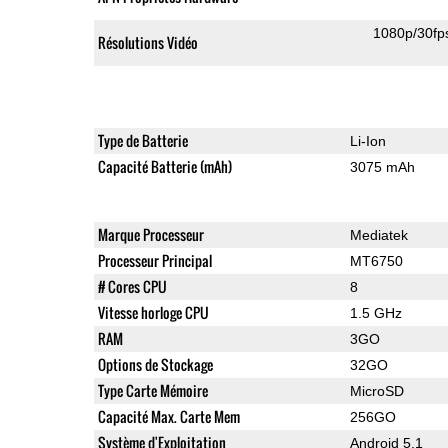
1080p/30fp
Résolutions Vidéo
Type de Batterie
Li-Ion
Capacité Batterie (mAh)
3075 mAh
Marque Processeur
Mediatek
Processeur Principal
MT6750
# Cores CPU
8
Vitesse horloge CPU
1.5 GHz
RAM
3GO
Options de Stockage
32GO
Type Carte Mémoire
MicroSD
Capacité Max. Carte Mem
256GO
Système d'Exploitation
Android 5.1