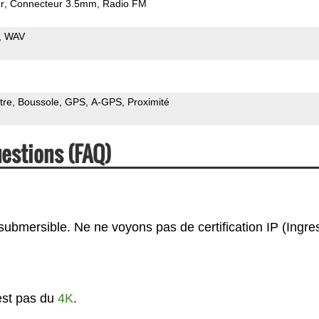
r
Connecteur 3.5mm
Radio FM
WAV
tre
Boussole
GPS
A-GPS
Proximité
estions (FAQ)
submersible. Ne ne voyons pas de certification IP (Ingre
est pas du
4K
.