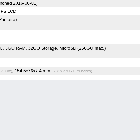
nched 2016-06-01)
 IPS LCD
Primaire)
oC
3GO RAM
32GO Storage
MicroSD (256GO max.)
g
, 154.5x76x7.4 mm
(5.6oz)
(6.08 x 2.99 x 0.29 inches)