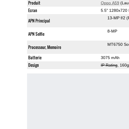
Produit
Oppo A59
(Lau
Ecran
5.5" 1280x720
13-MP f/2
(
APN Principal
8-MP
APN Selfie
MT6750 S
Processeur, Memoire
Batterie
3075 mAh
Design
IP Rating
, 160