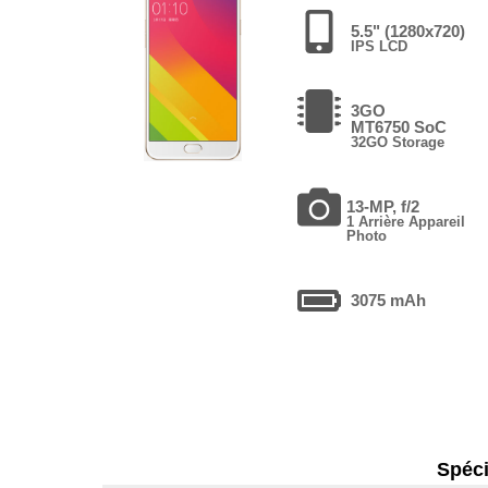
5.5" (1280x720)
IPS LCD
3GO
MT6750 SoC
32GO Storage
13-MP, f/2
1 Arrière Appareil
Photo
3075 mAh
Spéci