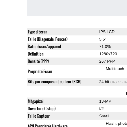
Type d'Ecran
IPS LCD
Taille (Diagonale, Pouces)
5.5"
Ratio écran/appareil
71.0%
Définition
1280x720
Densité (PPP)
267 PPP
Multitouch
Propriété Ecran
Bits par composant couleur (RGB)
24 bit
(16,777,216
Mégapixel
13-MP
Ouverture (f-stop)
f/2
Taille Capteur
Small
Flash
phot
APN Propriétés Hardware