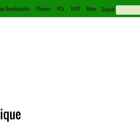
as Benchmarks
Phones
PCs
HOT!
More
Search
nique