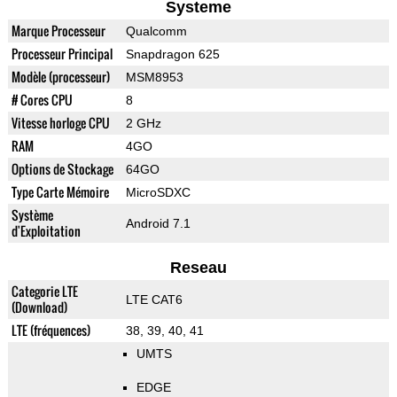
Systeme
Marque Processeur
Qualcomm
Processeur Principal
Snapdragon 625
Modèle (processeur)
MSM8953
# Cores CPU
8
Vitesse horloge CPU
2 GHz
RAM
4GO
Options de Stockage
64GO
Type Carte Mémoire
MicroSDXC
Système
Android 7.1
d'Exploitation
Reseau
Categorie LTE
LTE CAT6
(Download)
LTE (fréquences)
38, 39, 40, 41
UMTS
EDGE