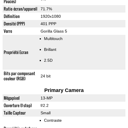
Pouces)
Ratio écran/appareil
71.7%
Définition
1920x1080
Densité (PPP)
401 PPP
Verre
Gorilla Glass 5
Multitouch
Brillant
Propriété Ecran
2.5D
Bits par composant
24 bit
couleur (RGB)
Primary Camera
Mégapixel
13-MP
Ouverture (f-stop)
f/2.2
Taille Capteur
Small
Contraste