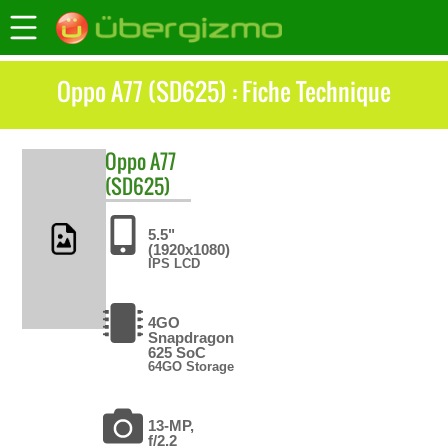
Oppo A77 (SD625) : Fiche Technique
Oppo
A77
(SD625)
5.5"
(1920x1080)
IPS LCD
4GO
Snapdragon
625 SoC
64GO Storage
13-MP,
f/2.2