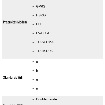
GPRS
HSPA+
Propriétés Modem
LTE
EV-DO A
TD-SCDMA
TD-HSDPA
a
b
Standards WiFi
g
n
Double bande