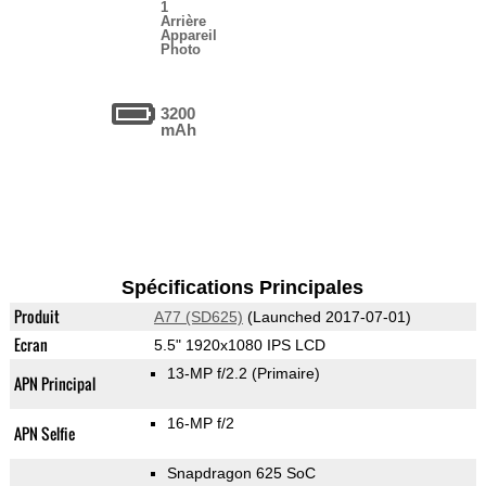
1
Arrière
Appareil
Photo
3200
mAh
Spécifications Principales
Produit
A77 (SD625)
(Launched 2017-07-01)
Ecran
5.5" 1920x1080 IPS LCD
13-MP f/2.2
(Primaire)
APN Principal
16-MP f/2
APN Selfie
Snapdragon 625 SoC