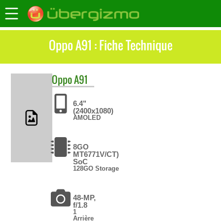
Oppo A91 : Fiche Technique
Oppo
A91
6.4"
(2400x1080)
AMOLED
8GO
MT6771V/CT)
SoC
128GO Storage
48-MP,
f/1.8
1
Arrière