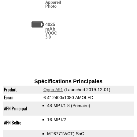
Appareil
Photo
4025
mAh
VOOC
3.0
Spécifications Principales
Produit
Oppo A91
(Launched 2019-12-01)
Ecran
6.4" 2400x1080 AMOLED
48-MP f/1.8
(Primaire)
APN Principal
16-MP f/2
APN Selfie
MT6771V/CT) SoC