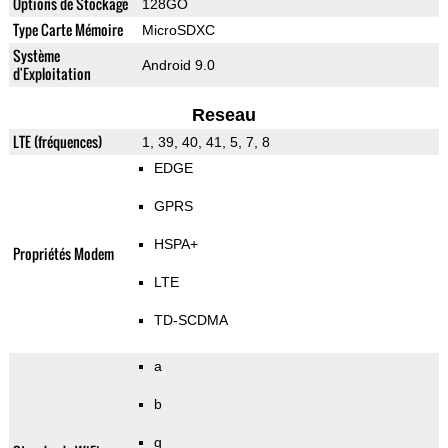
Options de Stockage
128GO
Type Carte Mémoire
MicroSDXC
Système
Android 9.0
d'Exploitation
Reseau
LTE (fréquences)
1, 39, 40, 41, 5, 7, 8
EDGE
GPRS
HSPA+
Propriétés Modem
LTE
TD-SCDMA
a
b
g