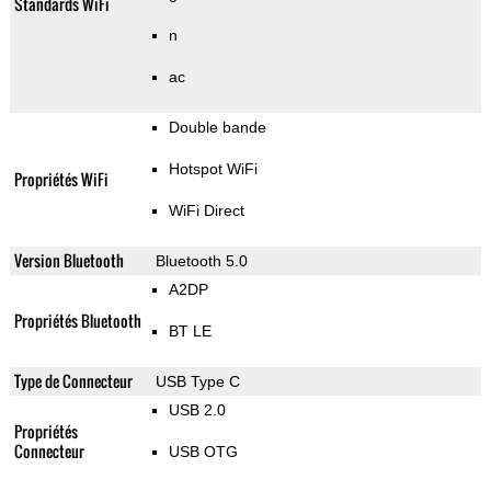
Standards WiFi
n
ac
Double bande
Hotspot WiFi
Propriétés WiFi
WiFi Direct
Version Bluetooth
Bluetooth 5.0
A2DP
Propriétés Bluetooth
BT LE
Type de Connecteur
USB Type C
USB 2.0
Propriétés
Connecteur
USB OTG