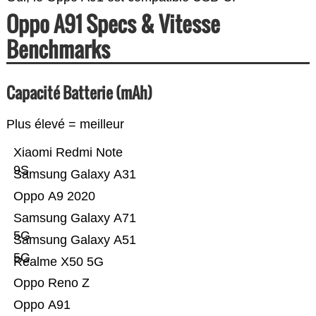
Oppo A91 Specs & Vitesse
Benchmarks
Capacité Batterie (mAh)
Plus élevé = meilleur
Xiaomi Redmi Note
9S
Samsung Galaxy A31
Oppo A9 2020
Samsung Galaxy A71
5G
Samsung Galaxy A51
5G
Realme X50 5G
Oppo Reno Z
Oppo A91