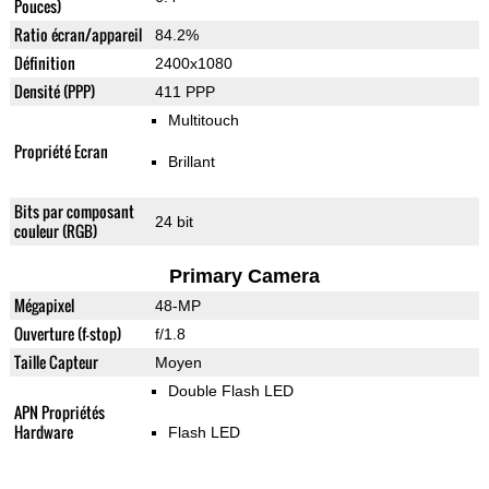
Pouces)
Ratio écran/appareil
84.2%
Définition
2400x1080
Densité (PPP)
411 PPP
Multitouch
Propriété Ecran
Brillant
Bits par composant
24 bit
couleur (RGB)
Primary Camera
Mégapixel
48-MP
Ouverture (f-stop)
f/1.8
Taille Capteur
Moyen
Double Flash LED
APN Propriétés
Hardware
Flash LED