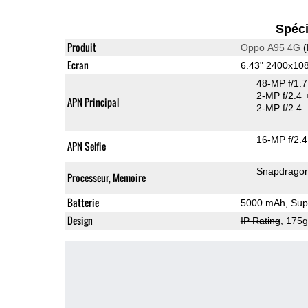
Spéci
Produit
Oppo A95 4G
(
Ecran
6.43" 2400x1
48-MP f/1.
2-MP f/2.4
APN Principal
2-MP f/2.4
16-MP f/2.4
APN Selfie
Snapdrago
Processeur, Memoire
Batterie
5000 mAh, Sup
Design
IP Rating
, 175