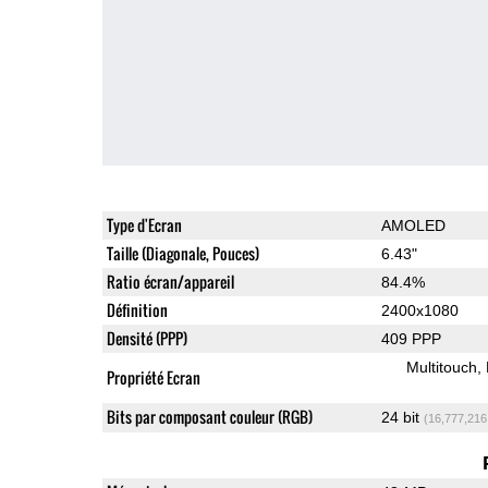
Type d'Ecran
AMOLED
Taille (Diagonale, Pouces)
6.43"
Ratio écran/appareil
84.4%
Définition
2400x1080
Densité (PPP)
409 PPP
Multitouch
Propriété Ecran
Bits par composant couleur (RGB)
24 bit
(16,777,216