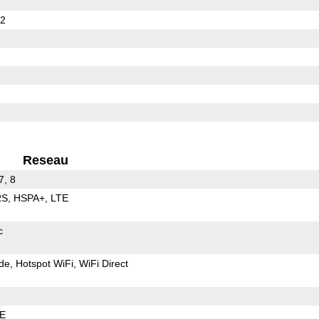
62
Reseau
7, 8
RS
HSPA+
LTE
c
de
Hotspot WiFi
WiFi Direct
LE