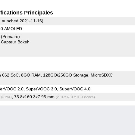
fications Principales
Launched 2021-11-16)
080 AMOLED
7
(Primaire)
+Capteur Bokeh
n 662 SoC
8GO RAM
128GO/256GO Storage
MicroSDXC
erVOOC 2.0, SuperVOOC 3.0, SuperVOOC 4.0
g
, 73.8x160.3x7.95 mm
(6.2oz)
(2.91 x 6.31 x 0.31 inches)