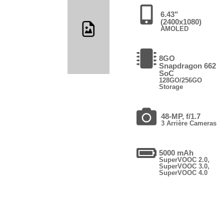
6.43"
(2400x1080)
AMOLED
8GO
Snapdragon 662
SoC
128GO/256GO
Storage
48-MP, f/1.7
3 Arrière Cameras
5000 mAh
SuperVOOC 2.0,
SuperVOOC 3.0,
SuperVOOC 4.0