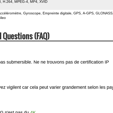
3
H.264
MPEG-4
MP4
XVID
ccéléromètre
Gyroscope
Empreinte digitale
GPS
A-GPS
GLONASS
ileo
 Questions (FAQ)
as submersible. Ne ne trouvons pas de certification IP
z vigilent car cela peut varier grandement selon les pa
4G n'est pas du
4K
.