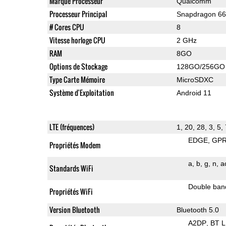
Marque Processeur
Qualcomm
Processeur Principal
Snapdragon 6
# Cores CPU
8
Vitesse horloge CPU
2 GHz
RAM
8GO
Options de Stockage
128GO/256GO
Type Carte Mémoire
MicroSDXC
Système d'Exploitation
Android 11
LTE (fréquences)
1, 20, 28, 3, 5, 
EDGE
GP
Propriétés Modem
a
b
g
n
a
Standards WiFi
Double ban
Propriétés WiFi
Version Bluetooth
Bluetooth 5.0
A2DP
BT 