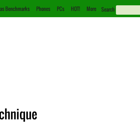
as Benchmarks
Phones
PCs
HOT!
More
Search
echnique