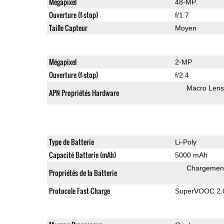
Mégapixel
48-MP
Ouverture (f-stop)
f/1.7
Taille Capteur
Moyen
Mégapixel
2-MP
Ouverture (f-stop)
f/2.4
Macro Lens
APN Propriétés Hardware
Type de Batterie
Li-Poly
Capacité Batterie (mAh)
5000 mAh
Chargement
Propriétés de la Batterie
Protocole Fast-Charge
SuperVOOC 2.