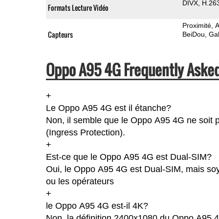
DIVX
H.26
Formats Lecture Vidéo
Proximité
A
Capteurs
BeiDou
Gal
Oppo A95 4G Frequently Asked
+
Le Oppo A95 4G est il étanche?
Non, il semble que le Oppo A95 4G ne soit p
(Ingress Protection).
+
Est-ce que le Oppo A95 4G est Dual-SIM?
Oui, le Oppo A95 4G est Dual-SIM, mais soye
ou les opérateurs
+
le Oppo A95 4G est-il 4K?
Non, la définition 2400x1080 du Oppo A95 