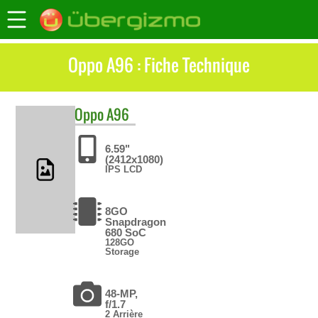
Oppo A96 : Fiche Technique
Oppo
A96
6.59"
(2412x1080)
IPS LCD
8GO
Snapdragon
680 SoC
128GO
Storage
48-MP,
f/1.7
2 Arrière