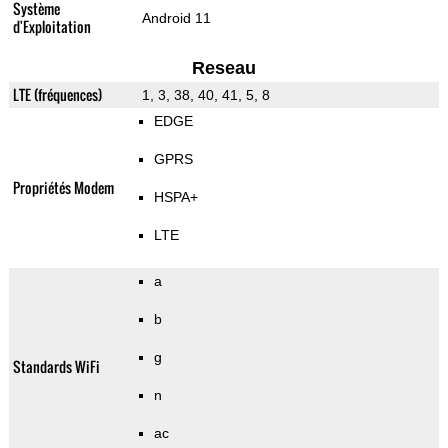
Système
Android 11
d'Exploitation
Reseau
LTE (fréquences)
1, 3, 38, 40, 41, 5, 8
EDGE
GPRS
Propriétés Modem
HSPA+
LTE
a
b
g
Standards WiFi
n
ac