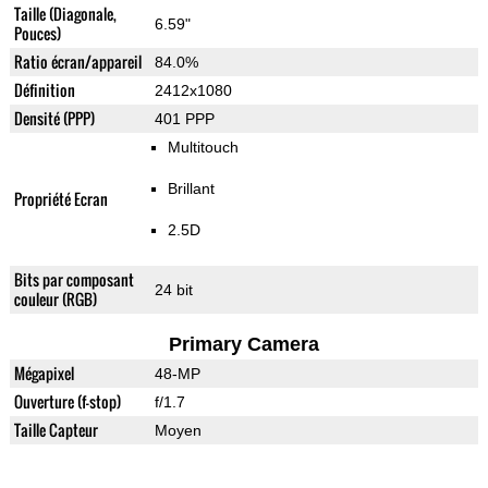
Taille (Diagonale,
6.59"
Pouces)
Ratio écran/appareil
84.0%
Définition
2412x1080
Densité (PPP)
401 PPP
Multitouch
Brillant
Propriété Ecran
2.5D
Bits par composant
24 bit
couleur (RGB)
Primary Camera
Mégapixel
48-MP
Ouverture (f-stop)
f/1.7
Taille Capteur
Moyen