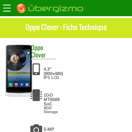
Oppo Clover : Fiche Technique
Oppo
Clover
4.3"
(800x480)
IPS LCD
1GO
MT6589
SoC
4GO
Storage
5-MP