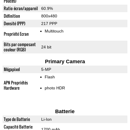
Pouces)
Ratio écran/appareil
60.9%
Définition
800x480
Densité (PPP)
217 PPP
Multitouch
Propriété Ecran
Bits par composant
24 bit
couleur (RGB)
Primary Camera
Mégapixel
5-MP
Flash
APN Propriétés
Hardware
photo HDR
Batterie
Type de Batterie
Li-Ion
Capacité Batterie
1700 mAh