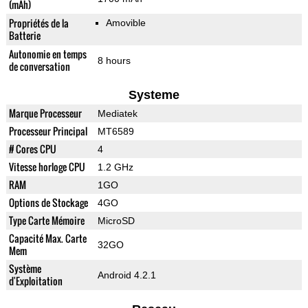
(mAh)
Propriétés de la
Amovible
Batterie
Autonomie en temps
8 hours
de conversation
Systeme
Marque Processeur
Mediatek
Processeur Principal
MT6589
# Cores CPU
4
Vitesse horloge CPU
1.2 GHz
RAM
1GO
Options de Stockage
4GO
Type Carte Mémoire
MicroSD
Capacité Max. Carte
32GO
Mem
Système
Android 4.2.1
d'Exploitation