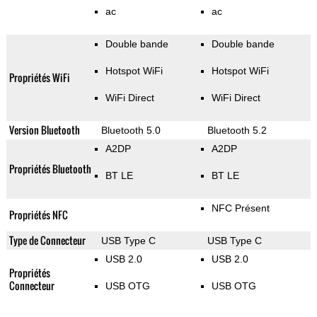
ac
ac
Double bande
Double bande
Hotspot WiFi
Hotspot WiFi
Propriétés WiFi
WiFi Direct
WiFi Direct
Version Bluetooth
Bluetooth 5.0
Bluetooth 5.2
A2DP
A2DP
Propriétés Bluetooth
BT LE
BT LE
NFC Présent
Propriétés NFC
Type de Connecteur
USB Type C
USB Type C
USB 2.0
USB 2.0
Propriétés
Connecteur
USB OTG
USB OTG