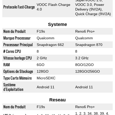
SuperVOOC 2.0,
VOOC Flash Charge
VOOC 3.0, Power
Protocole Fast-Charge
4.0
Delivery (9V/2A),
Quick Charge (9V/2A)
Systeme
Nom du Produit
F19s
Reno6 Pro+
Marque Processeur
Qualcomm
Qualcomm
Processeur Principal
Snapdragon 662
Snapdragon 870
# Cores CPU
8
8
Vitesse horloge CPU
2 GHz
3.2 GHz
RAM
6GO
8GO/12GO
Options de Stockage
128GO
128GO/256GO
Type Carte Mémoire
MicroSDXC
Système
Android 11
Android 11
d'Exploitation
Reseau
Nom du Produit
F19s
Reno6 Pro+
1, 2, 3, 34, 38, 39, 4,