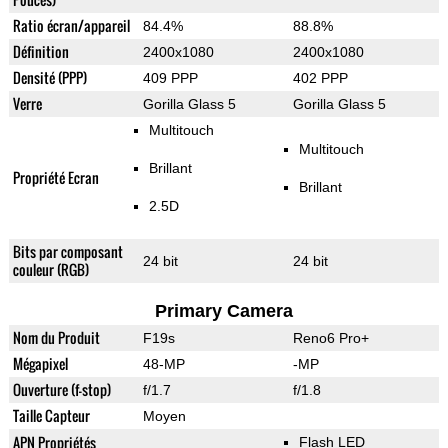
Ratio écran/appareil
84.4%
88.8%
Définition
2400x1080
2400x1080
Densité (PPP)
409 PPP
402 PPP
Verre
Gorilla Glass 5
Gorilla Glass 5
Multitouch
Multitouch
Brillant
Propriété Ecran
Brillant
2.5D
Bits par composant
24 bit
24 bit
couleur (RGB)
Primary Camera
Nom du Produit
F19s
Reno6 Pro+
Mégapixel
48-MP
-MP
Ouverture (f-stop)
f/1.7
f/1.8
Taille Capteur
Moyen
APN Propriétés
Flash LED