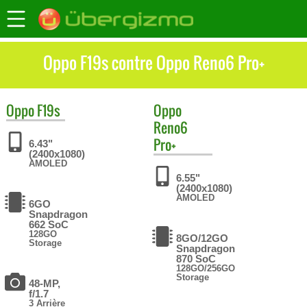
Oppo F19s contre Oppo Reno6 Pro+
Oppo
F19s
Oppo
Reno6
Pro+
6.43"
(2400x1080)
AMOLED
6.55"
(2400x1080)
AMOLED
6GO
Snapdragon
662 SoC
128GO
8GO/12GO
Storage
Snapdragon
870 SoC
128GO/256GO
Storage
48-MP,
f/1.7
3 Arrière