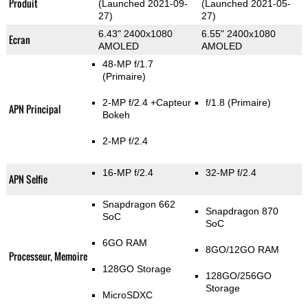
Produit
(Launched 2021-09-
(Launched 2021-05-
27)
27)
6.43" 2400x1080
6.55" 2400x1080
Ecran
AMOLED
AMOLED
48-MP f/1.7
(Primaire)
2-MP f/2.4
+Capteur
f/1.8
(Primaire)
APN Principal
Bokeh
2-MP f/2.4
16-MP f/2.4
32-MP f/2.4
APN Selfie
Snapdragon 662
Snapdragon 870
SoC
SoC
6GO RAM
8GO/12GO RAM
Processeur, Memoire
128GO Storage
128GO/256GO
Storage
MicroSDXC