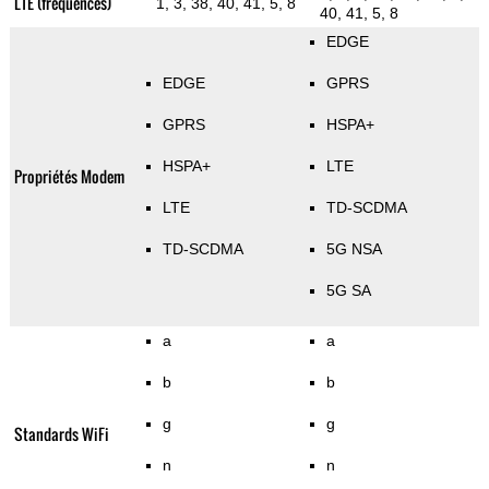
LTE (fréquences)
1, 3, 38, 40, 41, 5, 8
40, 41, 5, 8
EDGE
EDGE
GPRS
GPRS
HSPA+
HSPA+
LTE
Propriétés Modem
LTE
TD-SCDMA
TD-SCDMA
5G NSA
5G SA
a
a
b
b
g
g
Standards WiFi
n
n