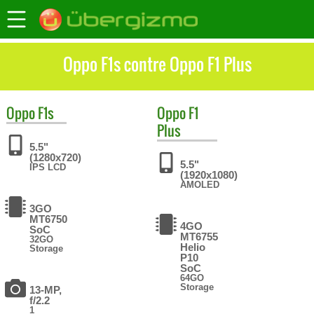
Oppo F1s contre Oppo F1 Plus
Oppo
F1s
Oppo
F1
Plus
5.5"
(1280x720)
5.5"
IPS LCD
(1920x1080)
AMOLED
3GO
MT6750
4GO
SoC
MT6755
32GO
Helio
Storage
P10
SoC
64GO
Storage
13-MP,
f/2.2
1