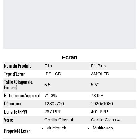
Ecran
Nom du Produit
F1s
F1 Plus
Type d'Ecran
IPS LCD
AMOLED
Taille (Diagonale,
5.5"
5.5"
Pouces)
Ratio écran/appareil
71.0%
73.9%
Définition
1280x720
1920x1080
Densité (PPP)
267 PPP
401 PPP
Verre
Gorilla Glass 4
Gorilla Glass 4
Multitouch
Multitouch
Propriété Ecran