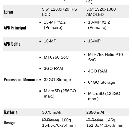
01)
5.5" 1280x720 IPS
5.5" 1920x1080
Ecran
LCD
AMOLED
13-MP f/2.2
13-MP f/2.2
APN Principal
(Primaire)
(Primaire)
16-MP
16-MP
APN Selfie
MT6755 Helio P10
MT6750 SoC
SoC
3GO RAM
4GO RAM
Processeur, Memoire
32GO Storage
64GO Storage
MicroSD (256GO
MicroSD (128GO
max.)
max.)
Batterie
3075 mAh
2850 mAh
IP Rating
, 160g
,
IP Rating
, 145g
,
Design
154.5x76x7.4 mm
151.8x74.3x6.6 mm