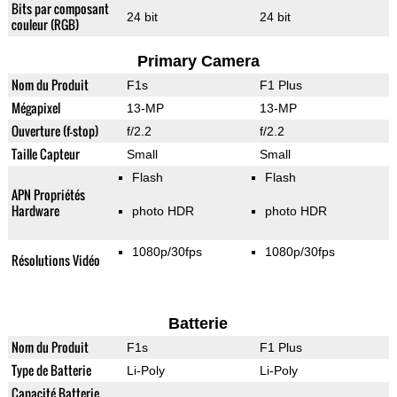
Bits par composant
24 bit
24 bit
couleur (RGB)
Primary Camera
Nom du Produit
F1s
F1 Plus
Mégapixel
13-MP
13-MP
Ouverture (f-stop)
f/2.2
f/2.2
Taille Capteur
Small
Small
Flash
Flash
APN Propriétés
Hardware
photo HDR
photo HDR
1080p/30fps
1080p/30fps
Résolutions Vidéo
Batterie
Nom du Produit
F1s
F1 Plus
Type de Batterie
Li-Poly
Li-Poly
Capacité Batterie