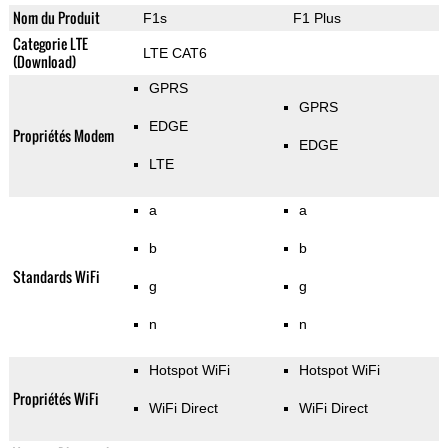
Nom du Produit
F1s
F1 Plus
Categorie LTE
LTE CAT6
(Download)
GPRS
GPRS
EDGE
Propriétés Modem
EDGE
LTE
a
a
b
b
Standards WiFi
g
g
n
n
Hotspot WiFi
Hotspot WiFi
Propriétés WiFi
WiFi Direct
WiFi Direct