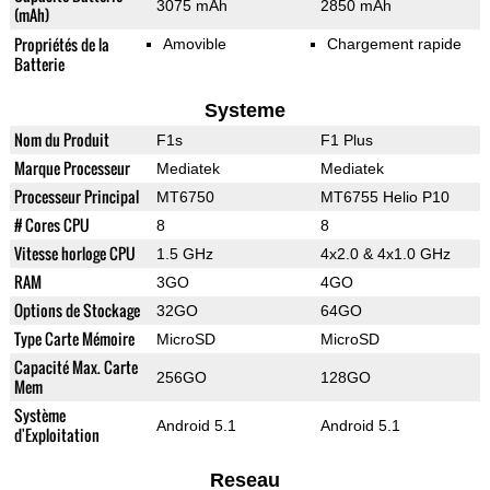
3075 mAh
2850 mAh
(mAh)
Propriétés de la
Amovible
Chargement rapide
Batterie
Systeme
Nom du Produit
F1s
F1 Plus
Marque Processeur
Mediatek
Mediatek
Processeur Principal
MT6750
MT6755 Helio P10
# Cores CPU
8
8
Vitesse horloge CPU
1.5 GHz
4x2.0 & 4x1.0 GHz
RAM
3GO
4GO
Options de Stockage
32GO
64GO
Type Carte Mémoire
MicroSD
MicroSD
Capacité Max. Carte
256GO
128GO
Mem
Système
Android 5.1
Android 5.1
d'Exploitation
Reseau