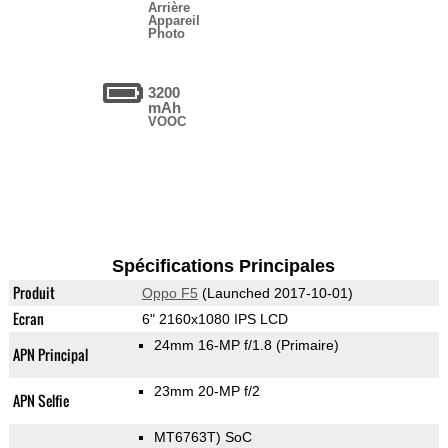
Arrière
Appareil
Photo
3200
mAh
VOOC
Spécifications Principales
Produit
Oppo F5
(Launched 2017-10-01)
Ecran
6" 2160x1080 IPS LCD
24mm 16-MP f/1.8
(Primaire)
APN Principal
23mm 20-MP f/2
APN Selfie
MT6763T) SoC