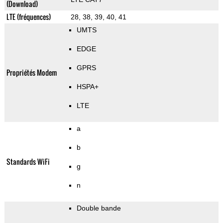
(Download)
LTE (fréquences)
28, 38, 39, 40, 41
UMTS
EDGE
GPRS
Propriétés Modem
HSPA+
LTE
a
b
Standards WiFi
g
n
Double bande