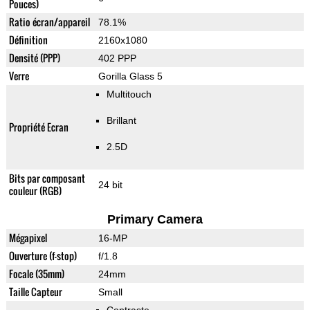
Pouces)
Ratio écran/appareil
78.1%
Définition
2160x1080
Densité (PPP)
402 PPP
Verre
Gorilla Glass 5
Multitouch
Brillant
Propriété Ecran
2.5D
Bits par composant
24 bit
couleur (RGB)
Primary Camera
Mégapixel
16-MP
Ouverture (f-stop)
f/1.8
Focale (35mm)
24mm
Taille Capteur
Small