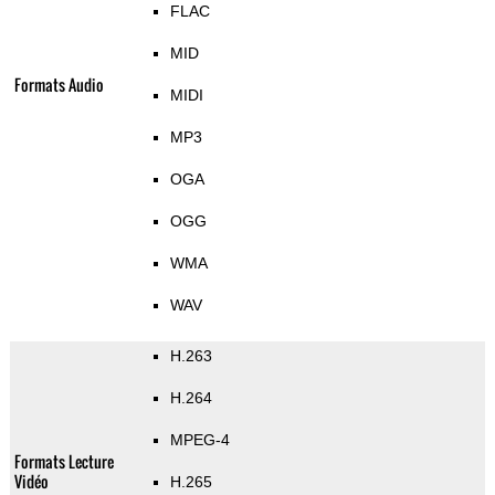
FLAC
MID
Formats Audio
MIDI
MP3
OGA
OGG
WMA
WAV
H.263
H.264
MPEG-4
Formats Lecture
Vidéo
H.265