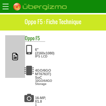
Oppo F5 : Fiche Technique
Oppo
F5
6"
(2160x1080)
IPS LCD
4GO/6GO
MT6763T)
SoC
32GO/64GO
Storage
16-MP,
f/1.8
1