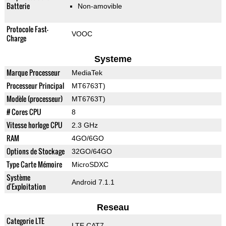
Batterie
Non-amovible
Protocole Fast-
VOOC
Charge
Systeme
Marque Processeur
MediaTek
Processeur Principal
MT6763T)
Modèle (processeur)
MT6763T)
# Cores CPU
8
Vitesse horloge CPU
2.3 GHz
RAM
4GO/6GO
Options de Stockage
32GO/64GO
Type Carte Mémoire
MicroSDXC
Système
Android 7.1.1
d'Exploitation
Reseau
Categorie LTE
LTE CAT7