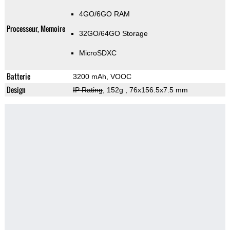
4GO/6GO RAM
Processeur, Memoire
32GO/64GO Storage
MicroSDXC
Batterie
3200 mAh, VOOC
Design
IP Rating
, 152g
, 76x156.5x7.5 mm