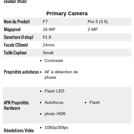
couleur (RGB)
Primary Camera
Nom du Produit
F7
Pixi 3 (3.5)
Mégapixel
16-MP
2-MP
Ouverture (f-stop)
f/1.8
Focale (35mm)
24mm
Taille Capteur
Small
Contraste
Propriétés autofocus
AF à détection de
phase
Flash LED
APN Propriétés
Autofocus
Flash
Hardware
photo HDR
1080p/30fps
Résolutions Vidéo