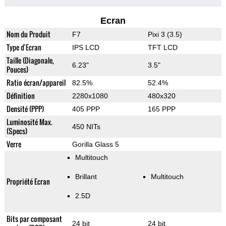
Ecran
Nom du Produit
F7
Pixi 3 (3.5)
Type d'Ecran
IPS LCD
TFT LCD
Taille (Diagonale,
6.23"
3.5"
Pouces)
Ratio écran/appareil
82.5%
52.4%
Définition
2280x1080
480x320
Densité (PPP)
405 PPP
165 PPP
Luminosité Max.
450 NITs
(Specs)
Verre
Gorilla Glass 5
Multitouch
Brillant
Multitouch
Propriété Ecran
2.5D
Bits par composant
24 bit
24 bit