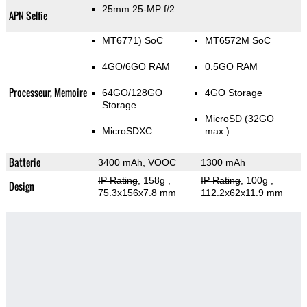
25mm 25-MP f/2
APN Selfie
MT6771) SoC
MT6572M SoC
4GO/6GO RAM
0.5GO RAM
Processeur, Memoire
64GO/128GO
4GO Storage
Storage
MicroSD (32GO
MicroSDXC
max.)
Batterie
3400 mAh, VOOC
1300 mAh
IP Rating
, 158g
,
IP Rating
, 100g
,
Design
75.3x156x7.8 mm
112.2x62x11.9 mm