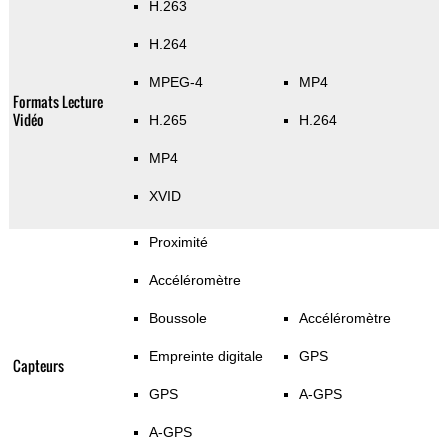
H.263
H.264
MPEG-4
MP4
Formats Lecture
Vidéo
H.265
H.264
MP4
XVID
Proximité
Accéléromètre
Boussole
Accéléromètre
Empreinte digitale
GPS
Capteurs
GPS
A-GPS
A-GPS