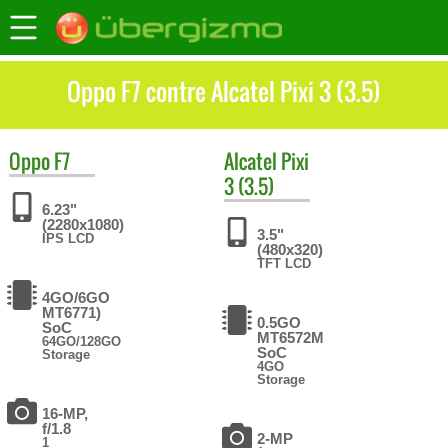
Oppo F7 contre Alcatel Pixi 3 (3.5)
Oppo
F7
Alcatel
Pixi
3 (3.5)
6.23"
(2280x1080)
3.5"
IPS LCD
(480x320)
TFT LCD
4GO/6GO
MT6771)
0.5GO
SoC
MT6572M
64GO/128GO
SoC
Storage
4GO
Storage
16-MP,
f/1.8
2-MP
1