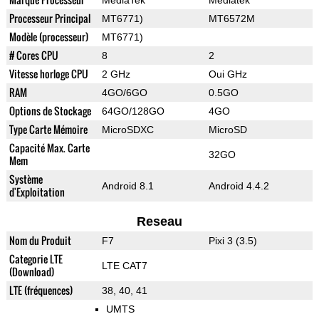
MediaTek
Mediatek
Processeur Principal
MT6771)
MT6572M
Modèle (processeur)
MT6771)
# Cores CPU
8
2
Vitesse horloge CPU
2 GHz
Oui GHz
RAM
4GO/6GO
0.5GO
Options de Stockage
64GO/128GO
4GO
Type Carte Mémoire
MicroSDXC
MicroSD
Capacité Max. Carte
32GO
Mem
Système
Android 8.1
Android 4.4.2
d'Exploitation
Reseau
Nom du Produit
F7
Pixi 3 (3.5)
Categorie LTE
LTE CAT7
(Download)
LTE (fréquences)
38, 40, 41
UMTS