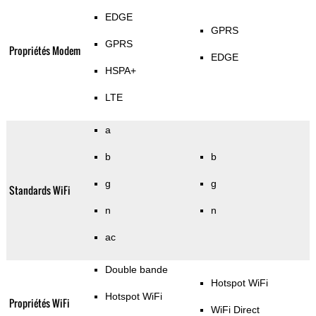
EDGE
GPRS
GPRS
Propriétés Modem
EDGE
HSPA+
LTE
a
b
b
g
g
Standards WiFi
n
n
ac
Double bande
Hotspot WiFi
Hotspot WiFi
Propriétés WiFi
WiFi Direct