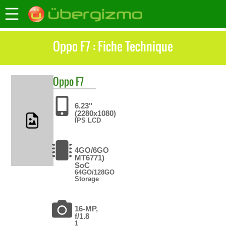
Oppo F7 : Fiche Technique
Oppo
F7
6.23"
(2280x1080)
IPS LCD
4GO/6GO
MT6771)
SoC
64GO/128GO
Storage
16-MP,
f/1.8
1