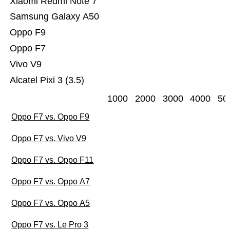
Xiaomi Redmi Note 7
Samsung Galaxy A50
Oppo F9
Oppo F7
Vivo V9
Alcatel Pixi 3 (3.5)
1000
2000
3000
4000
50
Oppo F7 vs. Oppo F9
Oppo F7 vs. Vivo V9
Oppo F7 vs. Oppo F11
Oppo F7 vs. Oppo A7
Oppo F7 vs. Oppo A5
Oppo F7 vs. Le Pro 3