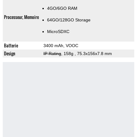
4GO/6GO RAM
Processeur, Memoire
64GO/128GO Storage
MicroSDXC
Batterie
3400 mAh, VOOC
Design
IP Rating
, 158g
, 75.3x156x7.8 mm