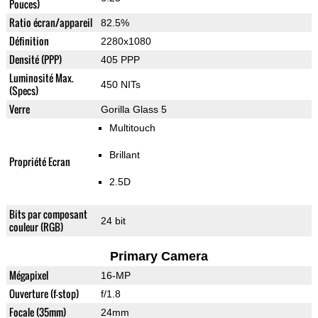
Pouces)
Ratio écran/appareil
82.5%
Définition
2280x1080
Densité (PPP)
405 PPP
Luminosité Max.
450 NITs
(Specs)
Verre
Gorilla Glass 5
Multitouch
Brillant
Propriété Ecran
2.5D
Bits par composant
24 bit
couleur (RGB)
Primary Camera
Mégapixel
16-MP
Ouverture (f-stop)
f/1.8
Focale (35mm)
24mm