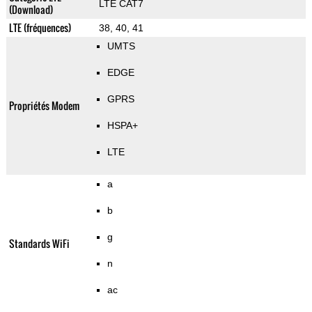
LTE CAT7
(Download)
LTE (fréquences)
38, 40, 41
UMTS
EDGE
GPRS
Propriétés Modem
HSPA+
LTE
a
b
g
Standards WiFi
n
ac