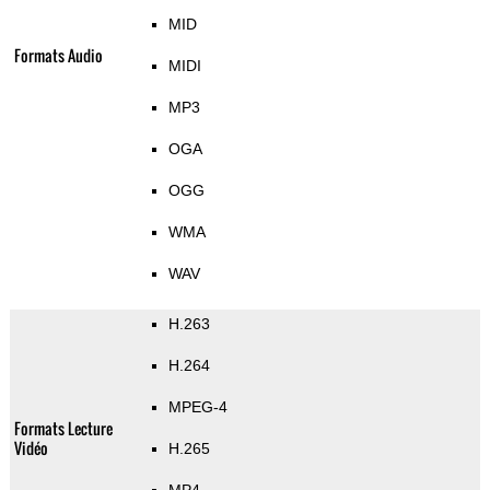
MID
Formats Audio
MIDI
MP3
OGA
OGG
WMA
WAV
H.263
H.264
MPEG-4
Formats Lecture
Vidéo
H.265