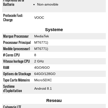
Batterie
Non-amovible
Protocole Fast-
VOOC
Charge
Systeme
Marque Processeur
MediaTek
Processeur Principal
MT6771)
Modèle (processeur)
MT6771)
# Cores CPU
8
Vitesse horloge CPU
2 GHz
RAM
4GO/6GO
Options de Stockage
64GO/128GO
Type Carte Mémoire
MicroSDXC
Système
Android 8.1
d'Exploitation
Reseau
Categorie LTE