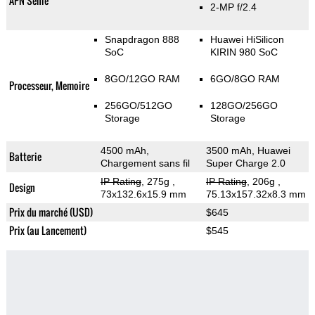
APN Selfie
2-MP f/2.4
Snapdragon 888
Huawei HiSilicon
SoC
KIRIN 980 SoC
8GO/12GO RAM
6GO/8GO RAM
Processeur, Memoire
256GO/512GO
128GO/256GO
Storage
Storage
4500 mAh,
3500 mAh, Huawei
Batterie
Chargement sans fil
Super Charge 2.0
IP Rating
, 275g
,
IP Rating
, 206g
,
Design
73x132.6x15.9 mm
75.13x157.32x8.3 mm
Prix du marché (USD)
$645
Prix (au Lancement)
$545