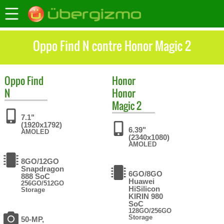
Oppo Find N contre Honor Magic 2
Oppo
Find
Honor
N
Honor
Magic 2
7.1"
(1920x1792)
6.39"
AMOLED
(2340x1080)
AMOLED
8GO/12GO
Snapdragon
6GO/8GO
888 SoC
Huawei
256GO/512GO
HiSilicon
Storage
KIRIN 980
SoC
128GO/256GO
Storage
50-MP,