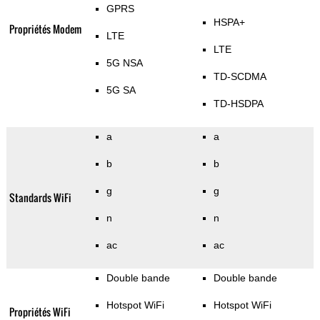
GPRS
HSPA+
Propriétés Modem
LTE
LTE
5G NSA
TD-SCDMA
5G SA
TD-HSDPA
a
a
b
b
g
g
Standards WiFi
n
n
ac
ac
Double bande
Double bande
Hotspot WiFi
Hotspot WiFi
Propriétés WiFi