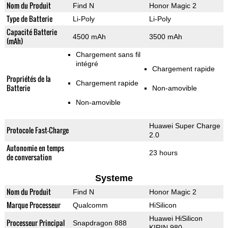
Nom du Produit
Find N
Honor Magic 2
Type de Batterie
Li-Poly
Li-Poly
Capacité Batterie
4500 mAh
3500 mAh
(mAh)
Chargement sans fil
intégré
Chargement rapide
Propriétés de la
Chargement rapide
Batterie
Non-amovible
Non-amovible
Huawei Super Charge
Protocole Fast-Charge
2.0
Autonomie en temps
23 hours
de conversation
Systeme
Nom du Produit
Find N
Honor Magic 2
Marque Processeur
Qualcomm
HiSilicon
Huawei HiSilicon
Processeur Principal
Snapdragon 888
KIRIN 980