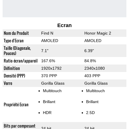
Ecran
Nom du Produit
Find N
Honor Magic 2
Type d'Ecran
AMOLED
AMOLED
Taille (Diagonale,
7.1"
6.39"
Pouces)
Ratio écran/appareil
167.6%
84.8%
Définition
1920x1792
2340x1080
Densité (PPP)
370 PPP
403 PPP
Verre
Gorilla Glass
Gorilla Glass
Multitouch
Multitouch
Brillant
Brillant
Propriété Ecran
HDR
2.5D
Bits par composant
24 bit
24 bit