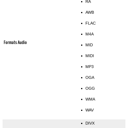
RA
AWB
FLAC
M4A
Formats Audio
MID
MIDI
MP3
OGA
OGG
WMA
WAV
DIVX