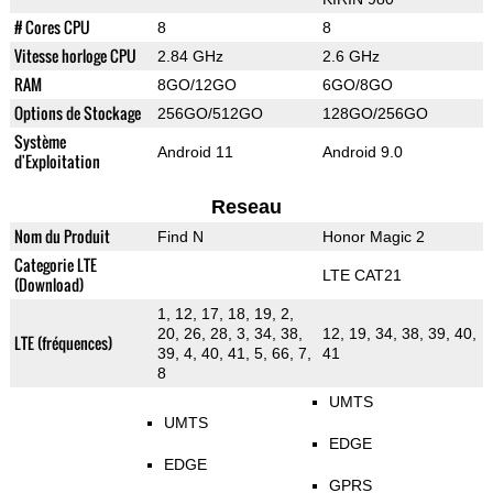
# Cores CPU
8
8
Vitesse horloge CPU
2.84 GHz
2.6 GHz
RAM
8GO/12GO
6GO/8GO
Options de Stockage
256GO/512GO
128GO/256GO
Système
Android 11
Android 9.0
d'Exploitation
Reseau
Nom du Produit
Find N
Honor Magic 2
Categorie LTE
LTE CAT21
(Download)
1, 12, 17, 18, 19, 2,
20, 26, 28, 3, 34, 38,
12, 19, 34, 38, 39, 40,
LTE (fréquences)
39, 4, 40, 41, 5, 66, 7,
41
8
UMTS
UMTS
EDGE
EDGE
GPRS